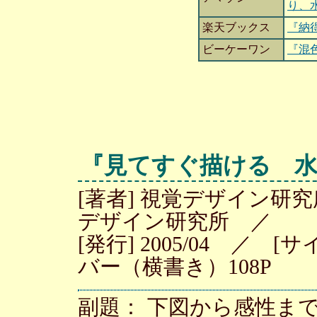
り、
楽天ブックス
『納
ビーケーワン
『混
『見てすぐ描ける 
[著者] 視覚デザイン研
デザイン研究所 ／
[発行] 2005/04 ／ [
バー（横書き）108P
副題： 下図から感性ま