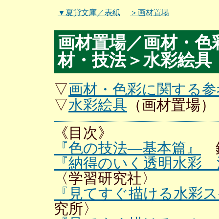
▼夏貸文庫／表紙
＞画材置場
画材置場／画材・色
材・技法＞水彩絵具
▽
画材・色彩に関する参
▽
水彩絵具
（画材置場）
《目次》
『色の技法—基本篇』
鈴
『納得のいく透明水彩 
〈学習研究社〉
『見てすぐ描ける水彩ス
究所〉