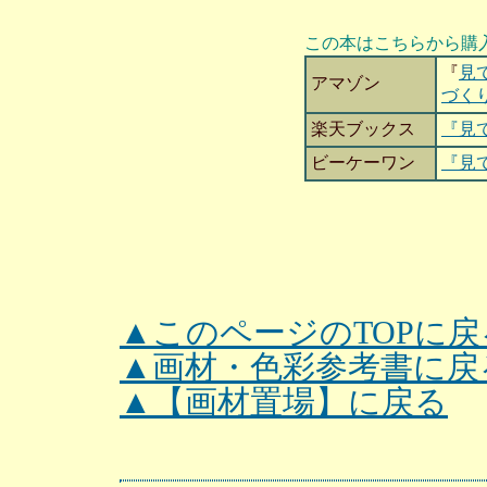
この本はこちらから購
『
見
アマゾン
づく
楽天ブックス
『見
ビーケーワン
『見
▲このページのTOPに戻
▲画材・色彩参考書に戻
▲【画材置場】に戻る