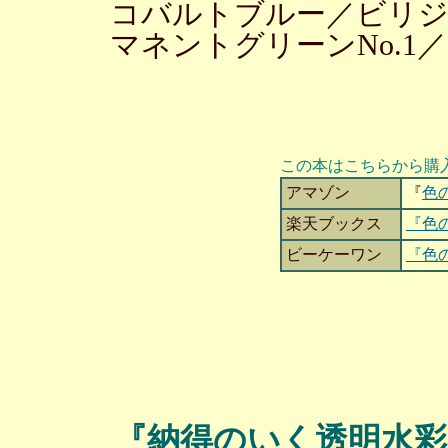
コバルトブルー／ビリ
マネントグリーンNo.1
この本はこちらから購
アマゾン
『
色
楽天ブックス
『色
ビーケーワン
『色
『納得のいく透明水