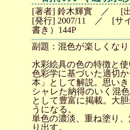
[著者] 鈴木輝實 ／ 
[発行] 2007/11 ／
書き）144P
副題：混色が楽しくなり
水彩絵具の色の特徴と使
色彩学に基づいた適切か
本」として解説。思いき
シャレた納得のいく混色
として豊富に掲載。大胆
うになる。
単色の濃淡、重ね塗り、
り出す。