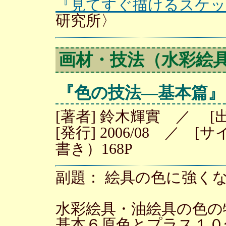
『見てすぐ描けるスケッ
研究所〉
画材・技法（水彩絵
『色の技法—基本篇』
[著者] 鈴木輝實 ／ 
[発行] 2006/08 ／
書き）168P
副題： 絵具の色に強く
水彩絵具・油絵具の色の
基本６原色とプラス１０