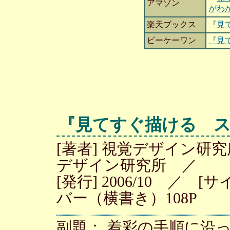
アマゾン
がわ
楽天ブックス
『見
ビーケーワン
『見
『見てすぐ描ける 
[著者] 視覚デザイン研
デザイン研究所 ／
[発行] 2006/10 ／ [
バー（横書き）108P
副題： 着彩の手順に沿