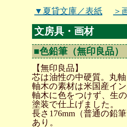
▼夏貸文庫／表紙
＞
文房具・画材
■色鉛筆（無印良品）
【無印良品】
芯は油性の中硬質。丸軸
軸木の素材は米国産イ
軸木に色をつけず、生
塗装で仕上げました。
長さ176mm（普通の
あり。