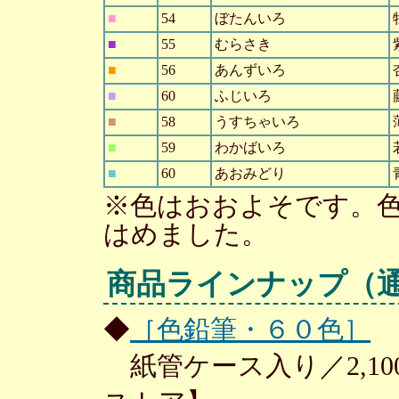
■
54
ぼたんいろ
■
55
むらさき
■
56
あんずいろ
■
60
ふじいろ
■
58
うすちゃいろ
■
59
わかばいろ
■
60
あおみどり
※色はおおよそです。
はめました。
商品ラインナップ
（
◆
［色鉛筆・６０色］
紙管ケース入り／2,1