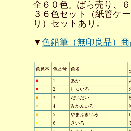
全６０色。ばら売り、６
３６色セット（紙管ケー
り）セットあり。
▼
色鉛筆（無印良品）商
色見本
色番号
色名
■
1
あか
■
2
しゅいろ
■
3
だいだい
■
4
みかんいろ
■
5
やまぶきいろ
■
6
きいろ