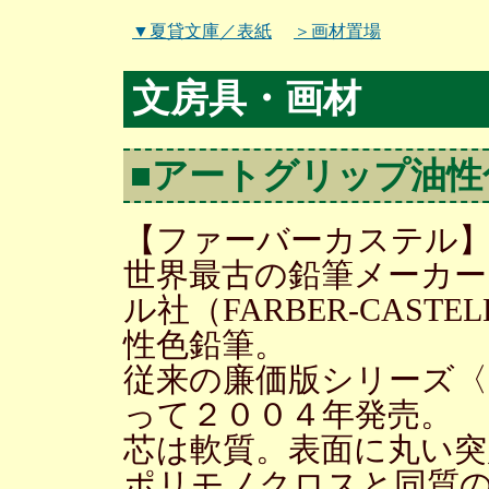
▼夏貸文庫／表紙
＞画材置場
文房具・画材
■アートグリップ油性
【ファーバーカステル
世界最古の鉛筆メーカ
ル社（FARBER-CAS
性色鉛筆。
従来の廉価版シリーズ
って２００４年発売。
芯は軟質。表面に丸い突
ポリモノクロスと同質