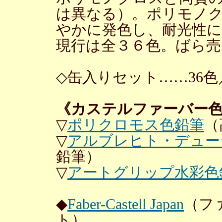
は異なる）。ポリモノ
やかに発色し、耐光性
現行は全３６色。ばら売
◇缶入りセット……36色／
《カステルファーバー
▽
ポリクロモス色鉛筆
（
▽
アルブレヒト・デュー
鉛筆）
▽
アートグリップ水彩色
◆
Faber-Castell Japan
（フ
ト）