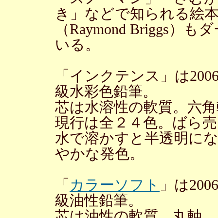
き」などで知られる絵
（Raymond Brigg
いる。
「インクテンス」は20
級水彩色鉛筆。
芯は水溶性の軟質。六角
現行は全２４色。ばら売
水で溶かすと半透明に
やかな発色。
「
カラーソフト
」は20
級油性鉛筆。
芯は油性の軟質。丸軸。