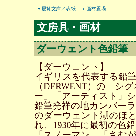
▼夏貸文庫／表紙
＞画材置場
文房具・画材
ダーウェント色鉛筆
【ダーウェント】
イギリスを代表する鉛
（DERWENT）の「シ
ー」「アーティスト」シ
鉛筆発祥の地カンバー
のダーウェント湖のほと
れ、1930年に最初の色
「スノーマン」「さむ