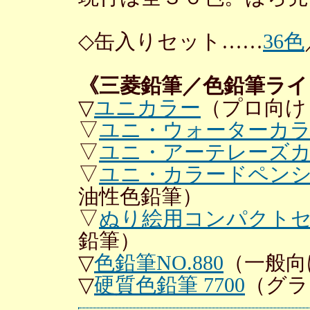
◇缶入りセット……
36色
《三菱鉛筆／色鉛筆ライ
▽
ユニカラー
（プロ向け
▽
ユニ・ウォーターカ
▽
ユニ・アーテレーズ
▽
ユニ・カラードペン
油性色鉛筆）
▽
ぬり絵用コンパクト
鉛筆）
▽
色鉛筆NO.880
（一般向
▽
硬質色鉛筆 7700
（グラ