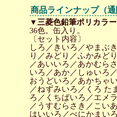
商品ラインナップ
（通
▼
三菱色鉛筆ポリカラー
36色。缶入り。
〔セット内容〕
しろ／きいろ／やまぶ
り／みどり／ふかみど
／あいいろ／あかむらさ
いろ／あか／しゅいろ
おうどいろ／あかちゃ
／ねずみいろ／くろ た
ろ／くちばいろ／エメ
／うすむらさき／こい
はいいろ／べにかまい