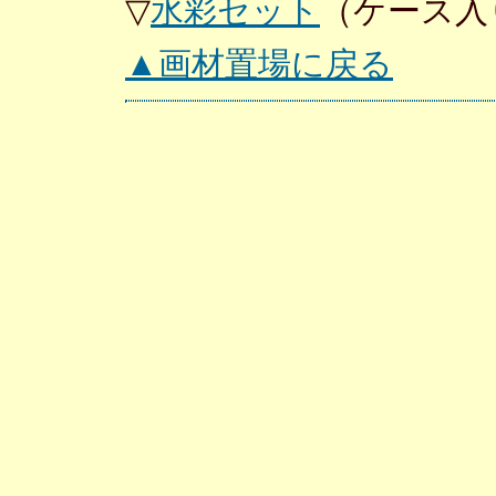
▽
水彩セット
（ケース入
▲画材置場に戻る