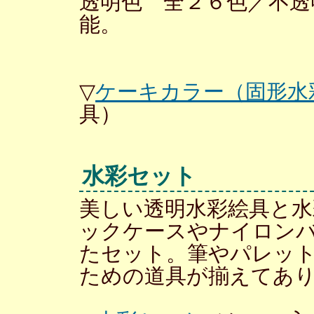
透明色 全２６色／不透
能。
▽
ケーキカラー（固形水
具）
水彩セット
美しい透明水彩絵具と
ックケースやナイロン
たセット。筆やパレッ
ための道具が揃えてあ