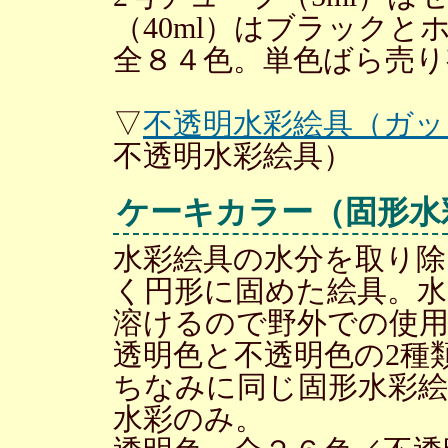
（40ml）はブラックと
全８４色。単色ばら売り
▽
不透明水彩絵具（ガッ
不透明水彩絵具）
ケーキカラー（固形水
水彩絵具の水分を取り除
く円形に固めた絵具。
溶けるので野外での使
透明色と不透明色の2種
ちなみに同じ固形水彩
水彩のみ。