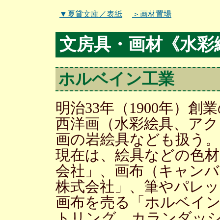
▼夏貸文庫／表紙
＞画材置場
文房具・画材《水彩
ホルベイン工業
明治33年（1900年）
西洋画（水彩絵具、アク
画の岩絵具なども扱う。
現在は、絵具などの色材
会社」、画布（キャン
株式会社」、筆やパレ
画布を売る「ホルベイン
トリング、カランダッ