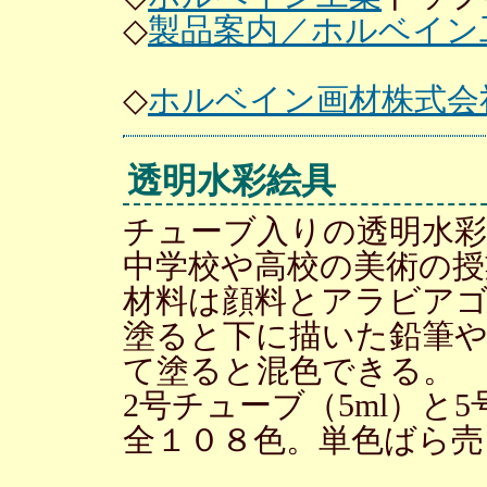
◇
製品案内／ホルベイン
◇
ホルベイン画材株式会
透明水彩絵具
チューブ入りの透明水彩
中学校や高校の美術の
材料は顔料とアラビア
塗ると下に描いた鉛筆
て塗ると混色できる。
2号チューブ（5ml）と5
全１０８色。単色ばら売