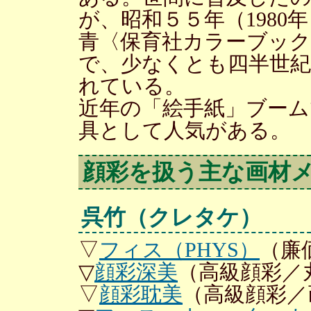
が、昭和５５年（1980
青〈保育社カラーブック
で、少なくとも四半世紀
れている。
近年の「絵手紙」ブーム
具として人気がある。
顔彩を扱う主な画材
呉竹（クレタケ）
▽
フィス（PHYS）
（廉
▽
顔彩深美
（高級顔彩／
▽
顔彩耽美
（高級顔彩／