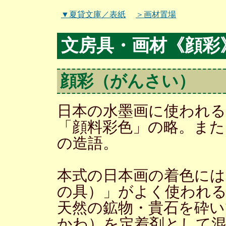
▼夏貸文庫／表紙
＞画材置場
文房具・画材《顔彩
顔彩（がんさい）
日本の水墨画に使われる
「顔料彩色」の略。また
の造語。
本式の日本画の着色には
の具）」がよく使われ
天然の鉱物・貴石を砕い
かわ）を定着剤として