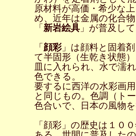
原材料が高価・希少な上
め、近年は金属の化合物
「
新岩絵具
」が普及して
「
顔彩
」は顔料と固着剤
て半固形（生乾き状態）
皿に入れられ、水で濡
色できる。
要するに西洋の水彩画用
と同じもの。色調（ト
色合いで、日本の風物
「顔彩」の歴史は１００
ある。世間に普及した