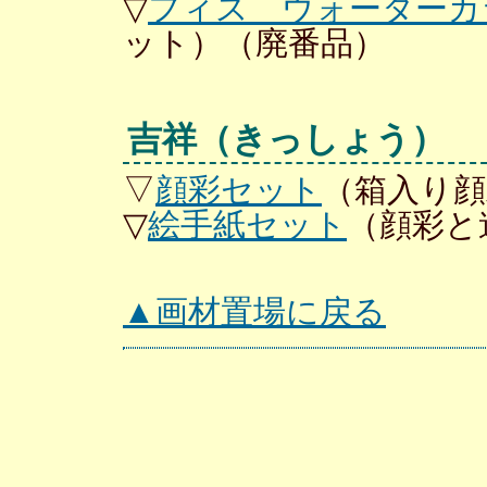
▽
フィス ウォーターカ
ット）（廃番品）
吉祥（きっしょう）
▽
顔彩セット
（箱入り顔
▽
絵手紙セット
（顔彩と
▲画材置場に戻る