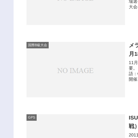
場選
大会
メ
国際B級大会
月
11
要。
語：C
開催.
I
GPS
戦）
20