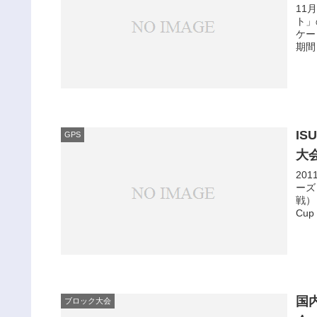
11
ト」
ケー
期間：
I
GPS
大会
20
ーズ
戦）
Cup 
国
ブロック大会