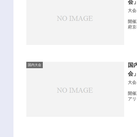
会」
大会
第
開催
府京
国
国内大会
会」
大会
第
開催
アリ