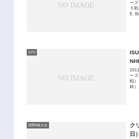
ーズ
５戦
E. B
I
GPS
NH
20
ーズ
戦）
杯）／
ク
国際B級大会
日