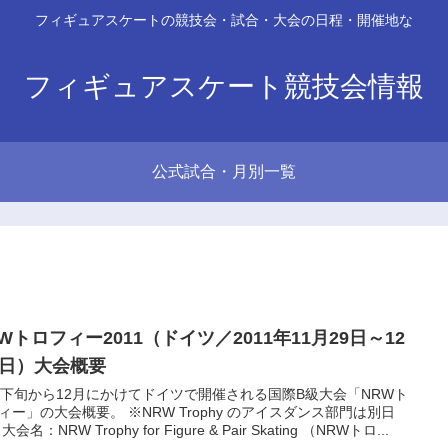
フィギュアスケートの競技会・試合・大会の日程・開催地な
フィギュアスケート競技会情報
公式試合・月別一覧
Wトロフィー2011（ドイツ／2011年11月29日～12
4日）大会概要
月下旬から12月にかけてドイツで開催される国際B級大会「NRWト
ィー」の大会概要。 ※NRW Trophy のアイスダンス部門は別日
大会名：NRW Trophy for Figure & Pair Skating （NRWトロ...