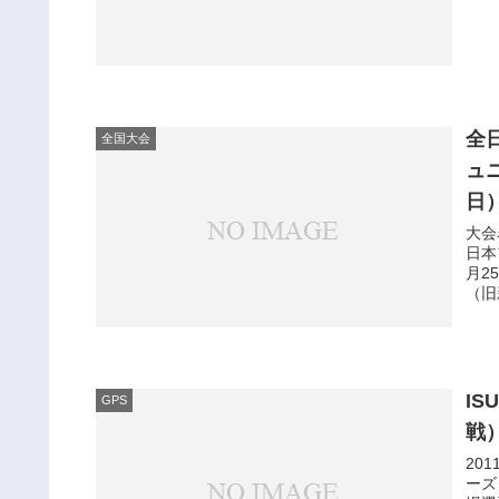
全
全国大会
ュ
日
大会
日本
月2
（旧
I
GPS
戦）
20
ーズ