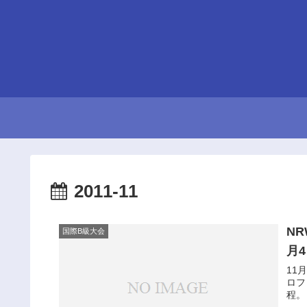
2011-11
NR
国際B級大会
月
11
ロフ
程。 