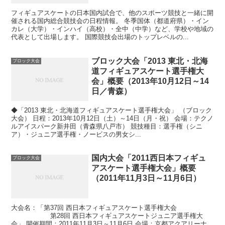
フィギュアスケートの日本国内試合で、他のスポーツ競技と一緒に開
催される国内総合競技会の日程情報。 冬季国体（都道府県）・イン
カレ（大学）・インハイ（高校）・全中（中学）など、学校や地域の
代表として出場します。 国際競技会出場のトップレベルの...
ブロック大会「2013 東北・北海
ブロック大会
道フィギュアスケート選手権大
会」概要（2013年10月12日～14
日／青森）
◆「2013 東北・北海道フィギュアスケート選手権大会」 （ブロック
大会） 日程：2013年10月12日（土）～14日（月・祝） 会場：テクノ
ルアイスパーク新井田（青森県八戸市） 競技種目：選手権（シニ
ア）・ジュニア選手権・ノービスの男女シ...
国内大会「2011西日本フィギュ
ブロック大会
アスケート選手権大会」概要
（2011年11月3日～11月6日）
大会名：「第37回 西日本フィギュアスケート選手権大会
第28回 西日本フィギュアスケートジュニア選手権大
会」 開催期間：2011年11月3日～11月6日 会場：京都アクアリーナ