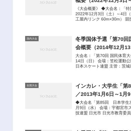
概要（2022年12月3
《大会概要》 ◆大会名：「特
2022年12月3日（土）～
工屋内リンク 60m×30m） 競
冬季国体予選「第70
国内大会
会概要（2014年12月1
大会名：「第70回 国民体育大
14日（日） 会場：笠松運動
日本スケート連盟 主管：茨城県
インカレ・大学生「第
全国大会
／2013年1月6日～1月
◆大会名「第85回 日本学生氷
月9日（水） 会場：宇都宮市
技連盟 日光市 日光市教育委員会