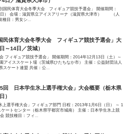
日～4日／滋賀県大津市）
別国民体育大会冬季大会 フィギュア競技予選会」 開催期間：
4日（日） 会場：滋賀県立アイスアリーナ（滋賀県大津市） （人
技種目：男女シ...
回国民体育大会冬季大会 フィギュア競技予選会」大
3日～14日／茨城）
会 フィギュア競技予選会」 開催期間：2014年12月13日（土）～
公園アイススケート場（茨城県ひたちなか市） 主催：公益財団法人
スケート連盟 共催：公...
85回 日本学生氷上選手権大会」大会概要（栃木県
9日）
上選手権大会」フィギュア部門 日程：2013年1月6日（日） ～ 1
スケートセンター（栃木県宇都宮市城南） 主催：日本学生氷上競
 競技種目：フィ...