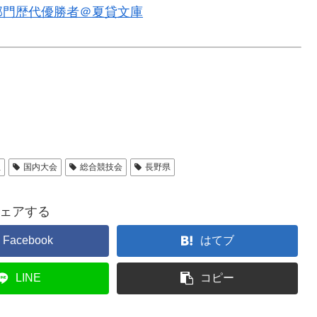
部門歴代優勝者＠夏貸文庫
生
国内大会
総合競技会
長野県
ェアする
Facebook
はてブ
LINE
コピー