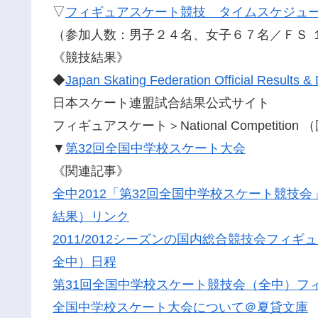
▽
フィギュアスケート競技 タイムスケジュー
（参加人数：男子２４名、女子６７名／ＦＳ 
《競技結果》
◆
Japan Skating Federation Official Results & 
日本スケート連盟試合結果公式サイト
フィギュアスケート＞National Competitio
▼
第32回全国中学校スケート大会
《関連記事》
全中2012「第32回全国中学校スケート競技
結果）リンク
2011/2012シーズンの国内総合競技会フ
全中）日程
第31回全国中学校スケート競技会（全中）フィ
全国中学校スケート大会について＠夏貸文庫