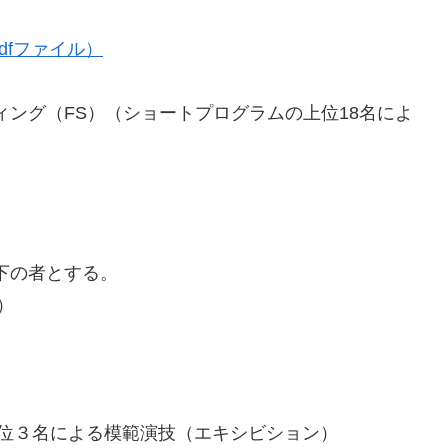
dfファイル）
ィング（FS）（ショートプログラムの上位18名によ
下の者とする。
）
上位３名による模範演技（エキシビション）