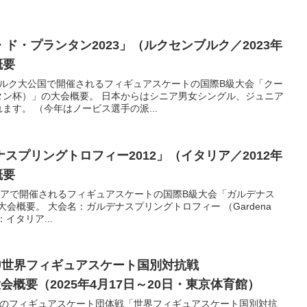
ド・プランタン2023」（ルクセンブルク／2023年
概要
ブルク大公国で開催されるフィギュアスケートの国際B級大会「クー
タン杯）」の大会概要。 日本からはシニア男女シングル、ジュニア
す。 （今年はノービス選手の派...
スプリングトロフィー2012」（イタリア／2012年
概要
リアで開催されるフィギュアスケートの国際B級大会「ガルデナス
大会概要。 大会名：ガルデナスプリングトロフィー （Gardena
地：イタリア...
U世界フィギュアスケート国別対抗戦
」大会概要（2025年4月17日～20日・東京体育館）
催のフィギュアスケート団体戦「世界フィギュアスケート国別対抗