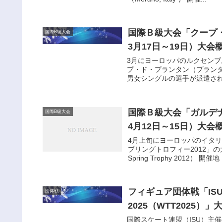
国際Ｂ級大会「クープ・
国際B級大会
3月17日～19日）大会
3月にヨーロッパのルクセン
プ・ド・プランタン（プラン
男女シングルの選手が派遣されま
国際Ｂ級大会「ガルデナ
国際B級大会
4月12日～15日）大会
4月上旬にヨーロッパのイタ
プリングトロフィー2012」の
Spring Trophy 2012） 開催
フィギュア団体戦「IS
団体戦
2025（WTT2025）
国際スケート連盟（ISU）主