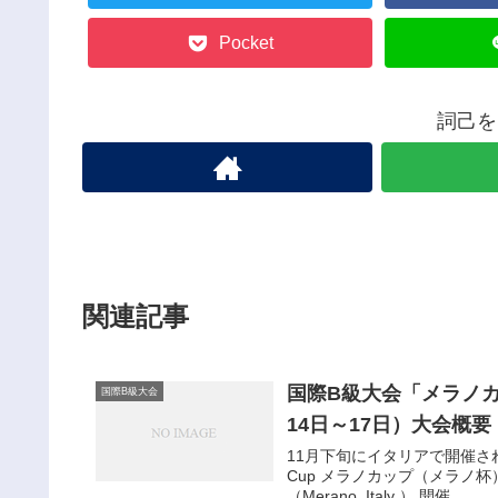
Pocket
詞己を
関連記事
国際B級大会「メラノカッ
国際B級大会
14日～17日）大会概要
11月下旬にイタリアで開催され
Cup メラノカップ（メラノ杯）
（Merano, Italy ） 開催...