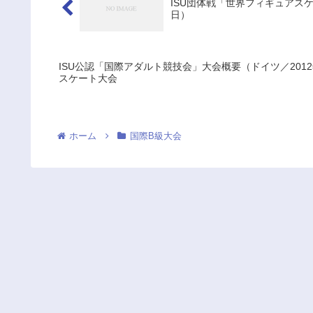
ISU団体戦「世界フィギュアスケー
日）
ISU公認「国際アダルト競技会」大会概要（ドイツ／2012
スケート大会
ホーム
国際B級大会