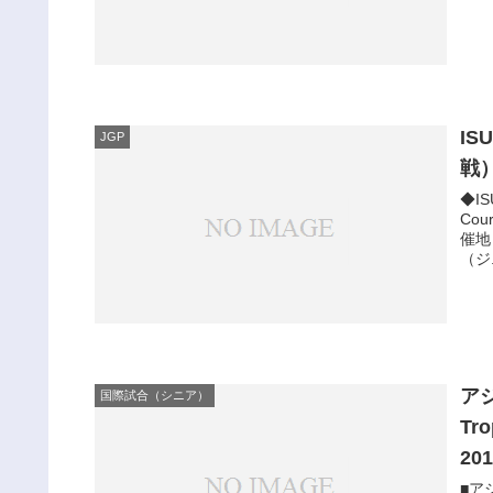
I
JGP
戦）
◆I
Cou
催地
（ジ.
アジ
国際試合（シニア）
Tr
20
■ア