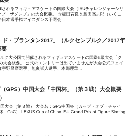
概要
催されるフィギュアスケートの国際大会（ISUチャレンジャーシリ
オブ・ザグレブ」の大会概要。 ☆櫛田育良＆島田高志郎（いくこ
日本選手権アイスダンス予選会...
ド・プランタン2017」（ルクセンブルク／2017年
概要
ブルク大公国で開催されるフィギュアスケートの国際B級大会「ク
」の大会概要。 公式のエントリーは出ていませんが大会公式フェイ
宇野昌磨選手、無良崇人選手、本郷理華...
ズ（GPS）中国大会「中国杯」（第３戦）大会概要
日）
中国大会（第３戦） 大会名：GPS中国杯（カップ・オブ・チャイ
LEXUS Cup of China ISU Grand Prix of Figure Skating