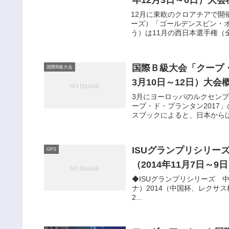
年12月3日～6日）大会
12月に東欧のクロアチアで開
ーズ）「ゴールデンスピン・
う）は11月の西日本選手権（全
国際Ｂ級大会「クープ・
国際B級大会
3月10日～12日）大会
3月にヨーロッパのルクセン
ープ・ド・プランタン2017
スブックによると、日本からは
ISUグランプリシリー
GPS
（2014年11月7日～9
◆ISUグランプリシリーズ 
ナ）2014（中国杯、レクサス杯、CoC） 
2...