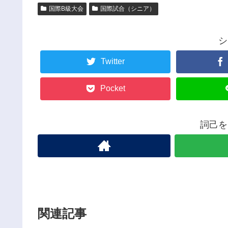
国際B級大会
国際試合（シニア）
シ
Twitter
Pocket
詞己を
関連記事