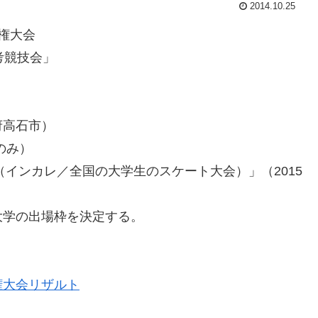
2014.10.25
権大会
考競技会」
府高石市）
のみ）
（インカレ／全国の大学生のスケート大会）」（2015
大学の出場枠を決定する。
権大会リザルト