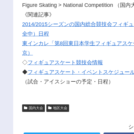
Figure Skating > National Competition
《関連記事》
2014/2015シーズンの国内総合競技会フ
全中）日程
東インカレ「第8回東日本学生フィギュアスケート
京）
◇
フィギュアスケート競技会情報
◆
フィギュアスケート・イベントスケジュー
（試合・アイスショーの予定・日程）
国内大会
地区大会
シ