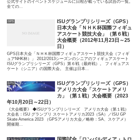
公式サイトのイベントスケジュールに日程が載っている試合の一覧。
全ての...
ISUグランプリシリーズ（GPS）
GPS
日本大会「ＮＨＫ杯国際フィギュ
アスケート競技大会」（第６戦）
大会概要（2012年11月23日～25
日）
GPS日本大会「ＮＨＫ杯国際フィギュアスケート競技大会（フィギ
ュアNHK杯）」 2012/2013シーズンのシニアのフィギュアスケート
ISUグランプリシリーズ（GPS）第６戦（最終戦）。 フィギュアス
ケート（シニア）の国際大会。 主催は日本...
ISUグランプリシリーズ（GPS）
GPS
アメリカ大会「スケートアメリ
カ」（第１戦）大会概要（2023
年10月20日～22日）
《大会概要》 ◆ISUグランプリシリーズ アメリカ大会（第１戦）
大会名：ISU グランプリ スケートアメリカ2023（SA）／ISU GP
Skate America 2023 （GPSアメリカ大会／略称：SA、スケアメ）
開催期...
国際試合「ロンバルディア・トロ
チャレンジャーシリーズ