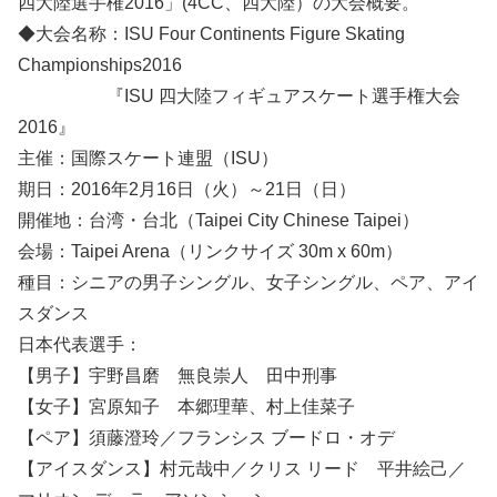
四大陸選手権2016」(4CC、四大陸）の大会概要。
◆大会名称：ISU Four Continents Figure Skating
Championships2016
『ISU 四大陸フィギュアスケート選手権大会
2016』
主催：国際スケート連盟（ISU）
期日：2016年2月16日（火）～21日（日）
開催地：台湾・台北（Taipei City Chinese Taipei）
会場：Taipei Arena（リンクサイズ 30m x 60m）
種目：シニアの男子シングル、女子シングル、ペア、アイ
スダンス
日本代表選手：
【男子】宇野昌磨 無良崇人 田中刑事
【女子】宮原知子 本郷理華、村上佳菜子
【ペア】須藤澄玲／フランシス ブードロ・オデ
【アイスダンス】村元哉中／クリス リード 平井絵己／