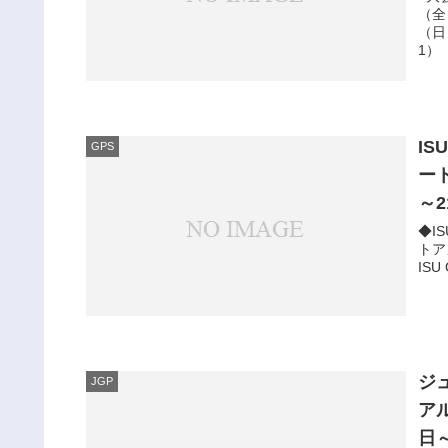
（全
（日
1）
I
GPS
ー
～
◆I
トアメ
ISU 
ジ
JGP
ア
日