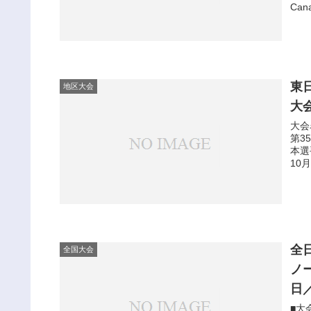
Can
東
地区大会
大
大
第3
本選
10
全
全国大会
ノ
日
■大