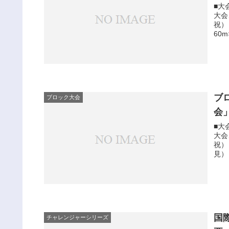
■大
大会
祝）
60m
ブ
ブロック大会
会
■大
大会
祝）
見）
国
チャレンジャーシリーズ