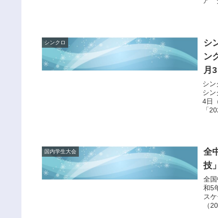
ア タ
シ
シンクロ
ン
月
シン
シン
4日
「2
全
国内学生大会
技
全国
和5
スケ
（2