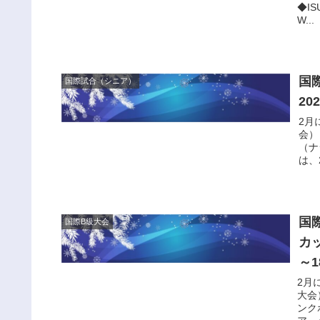
◆I
W...
国
国際試合（シニア）
20
2月
会）
（ナ
は、
国
国際B級大会
カ
～
2月
大会
ンクホ