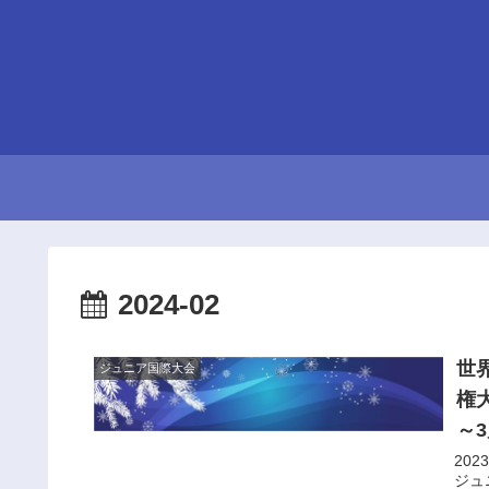
2024-02
世
ジュニア国際大会
権
～
20
ジュ