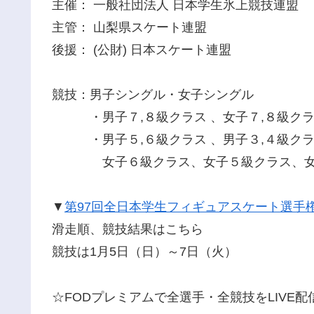
主催： 一般社団法人 日本学生氷上競技連盟
主管： 山梨県スケート連盟
後援： (公財) 日本スケート連盟
競技：男子シングル・女子シングル
・男子７,８級クラス 、女子７,８級クラ
・男子５,６級クラス 、男子３,４級クラ
女子６級クラス、女子５級クラス、女子
▼
第97回全日本学生フィギュアスケート選手
滑走順、競技結果はこちら
競技は1月5日（日）～7日（火）
☆FODプレミアムで全選手・全競技をLIVE配