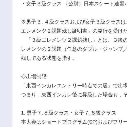
・女子３級クラス （公財）日本スケート連盟
※男子３, ４級クラスおよび女子３級クラス
エレメンツ２課題残し証明書」の発行を受け
「３級エレメンツ２課題残し」とは、３級の
レメンツの２課題（任意のダブル・ジャンプ
残しである状態を指す。
◇出場制限
「東西インカレエントリー時点での級」で出
つまり，東西インカレ後に昇級した場合も，
1. 男子７,８級クラス・女子７,８級クラス
本大会はショートプログラム(SP)およびフリー