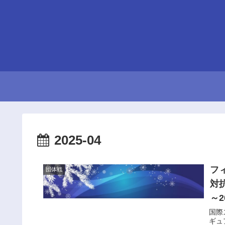
2025-04
フ
団体戦
対抗
～
国際
ギュ