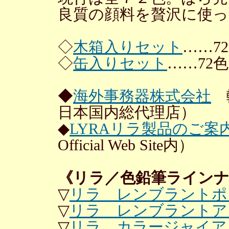
良質の顔料を贅沢に使
◇
木箱入りセット
……7
◇
缶入りセット
……72色
◆
海外事務器株式会社
輸
日本国内総代理店）
◆
LYRAリラ製品のご案
Official Web Site内）
《リラ／色鉛筆ライン
▽
リラ レンブラントポ
▽
リラ レンブラントア
▽
リラ カラージャイア