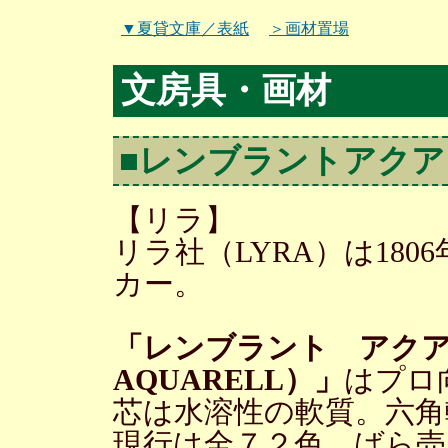
▼夏貸文庫／表紙
＞画材置場
文房具・画材
■レンブラントアクア
【リラ】
リラ社（LYRA）は18
カー。
「レンブラント アクアレ
AQUARELL）」
はプロ
芯は水溶性の軟質。六角
現行は全７２色。ばら売