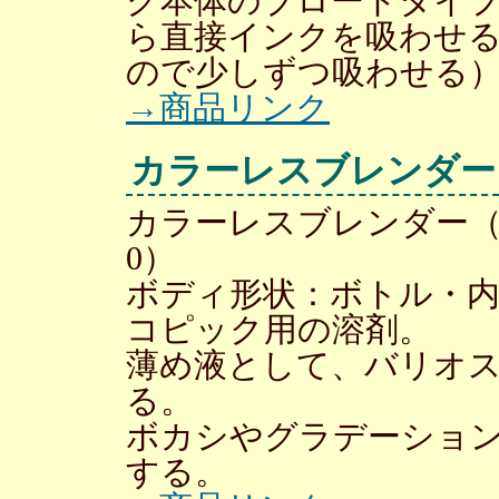
ク本体のブロードタイ
ら直接インクを吸わせ
ので少しずつ吸わせる
→商品リンク
カラーレスブレンダー
カラーレスブレンダー（Colo
0）
ボディ形状：ボトル・内容量
コピック用の溶剤。
薄め液として、バリオ
る。
ボカシやグラデーショ
する。