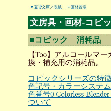
▼夏貸文庫／表紙
＞画材置場
文房具・画材-コピ
■コピック 消耗品
【Too】アルコールマ
換・補充用の消耗品。
コピックシリーズの特
色記号・カラーシステ
色番号0 Colorless B
ついて