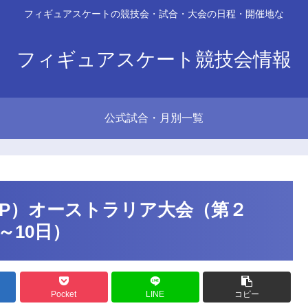
フィギュアスケートの競技会・試合・大会の日程・開催地な
フィギュアスケート競技会情報
公式試合・月別一覧
GP）オーストラリア大会（第２
～10日）
Pocket
LINE
コピー