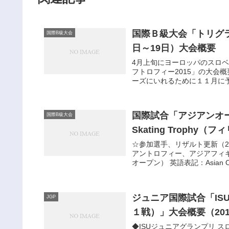
国際Ｂ級大会「トリグラフ
国際B級大会
日～19日）大会概要
4月上旬にヨーロッパのスロ
フトロフィー2015」の大会
ーズにいれるために１１月に予
国際試合「アジアンオープン
国際B級大会
Skating Trophy
☆参加選手、リザルト更新（201
アントロフィー、アジアフィ
オープン） 英語表記：Asian Ope
ジュニア国際試合「IS
JGP
１戦）」大会概要（201
◆ISUジュニアグランプリ スロバキ