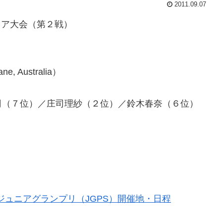
2011.09.07
リア大会（第２戦）
Australia）
司（７位）／庄司理紗（２位）／鈴木春奈（６位）
SUジュニアグランプリ（JGPS）開催地・日程