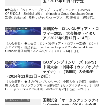
玉・2015年10月3日予定
■大会名：「木下グループカップ フィギュアスケートJAPAN
OPEN2015 3地域対抗戦」 （Kinoshita Group Cup Japan Open
2015, Saitama） 略称：ジャパンオープン、JO 開催日：2015年1...
国際試合「ロンバルディア・トロ
チャレンジャーシリーズ
フィー2025」大会概要（イタリ
ア／2025年9月12日～14日）
《大会概要》 ◆大会名：ロンバルディア・トロフィー2025（ロンバ
ルディア杯） 英語表記：Lombardia Trophy 2025 Memorial Anna
Grandolf 開催期間：2025年9月12日（金）～14日（日） ...
ISUグランプリシリーズ（GPS）
GPS
中国大会「中国杯（カップオブチ
ャイナ）」（第6戦）大会概要
（2024年11月22日～24日）
《大会概要》 ◆ISUグランプリシリーズ 中国大会（第6戦）※最終
戦 大会名：ISU グランプリ 中国杯2024（カップオブチャイナ） ISU
GP Cup of China 2024 期間：2024年11月22日（金）～24日（日...
国際試合「オータムクラシックイ
チャレンジャーシリーズ
ンターナショナル2016」大会概