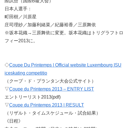
際試合（国際B級大会）
日本人選手：
町田樹／川原星
庄司理紗／加藤利緒菜／紀藤裕香／三原舞依
※坂本花織→三原舞依に変更。坂本花織はトリグラフトロ
フィー2013に。
◇
Coupe Du Printemps | Official website Luxembourg ISU
iceskating competitio
（クープ・ド・プランタン大会公式サイト）
▽
Coupe du Printemps 2013 – ENTRY LIST
エントリーリスト2013(pdf)
▽
Coupe du Printemps 2013 | RESULT
（リザルト・タイムスケジュール・試合結果）
《日程》