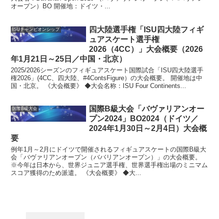
オープン）BO 開催地：ドイツ・...
四大陸選手権「ISU四大陸フィギ
ISUチャンピオンシップ
ュアスケート選手権
2026（4CC）」大会概要（2026
年1月21日～25日／中国・北京）
2025/2026シーズンのフィギュアスケート国際試合「ISU四大陸選手
権2026」(4CC、四大陸、#4ContsFigure）の大会概要。 開催地は中
国・北京。 《大会概要》 ◆大会名称：ISU Four Continents...
国際B級大会「バヴァリアンオー
国際B級大会
プン2024」BO2024（ドイツ／
2024年1月30日～2月4日）大会概
要
例年1月～2月にドイツで開催されるフィギュアスケートの国際B級大
会「バヴァリアンオープン（ババリアンオープン）」の大会概要。
※今年は日本から、世界ジュニア選手権、世界選手権出場のミニマム
スコア獲得のため派遣。 《大会概要》 ◆大...