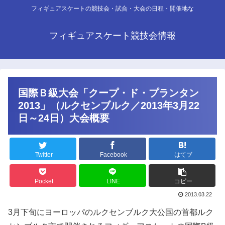
フィギュアスケートの競技会・試合・大会の日程・開催地な
フィギュアスケート競技会情報
国際Ｂ級大会「クープ・ド・プランタン
2013」（ルクセンブルク／2013年3月22
日～24日）大会概要
Twitter
Facebook
はてブ
Pocket
LINE
コピー
2013.03.22
3月下旬にヨーロッパのルクセンブルク大公国の首都ルク