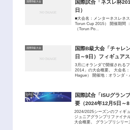
国際試合「ネスレ杯201
国際B級大会
日）
■大会名：メンターネスレネスクイッ
Torun Cup 2015） 開
（Torun Po...
国際B級大会「チャレンジ
国際B級大会
日～9日）フィギュア
3月にオランダで開催される
2014」の大会概要。 大会名：チャレン
Hague） 開催地：オランダ・ハ
国際試合「ISUグラン
GPS
要（2024年12月5日
2024/2025シーズンのフィ
ジュニアグランプリファイナル2
大会概要。 グランプリシリーズ