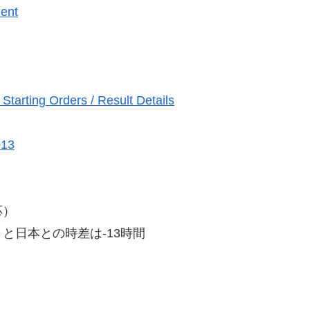
ent
）
arting Orders / Result Details
）
013
応）
と日本との時差は-13時間