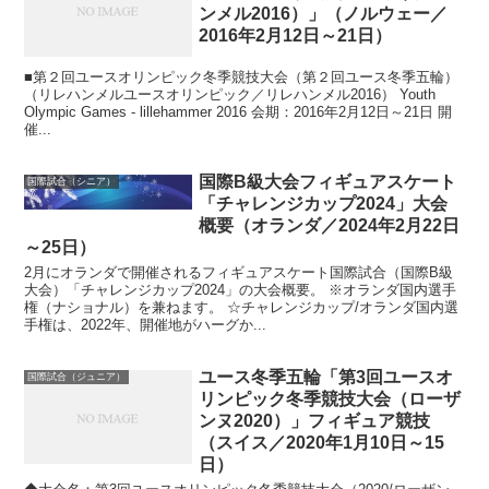
ンメル2016）」（ノルウェー／
2016年2月12日～21日）
■第２回ユースオリンピック冬季競技大会（第２回ユース冬季五輪）
（リレハンメルユースオリンピック／リレハンメル2016） Youth
Olympic Games - lillehammer 2016 会期：2016年2月12日～21日 開
催...
国際B級大会フィギュアスケート
国際試合（シニア）
「チャレンジカップ2024」大会
概要（オランダ／2024年2月22日
～25日）
2月にオランダで開催されるフィギュアスケート国際試合（国際B級
大会）「チャレンジカップ2024」の大会概要。 ※オランダ国内選手
権（ナショナル）を兼ねます。 ☆チャレンジカップ/オランダ国内選
手権は、2022年、開催地がハーグか...
ユース冬季五輪「第3回ユースオ
国際試合（ジュニア）
リンピック冬季競技大会（ローザ
ンヌ2020）」フィギュア競技
（スイス／2020年1月10日～15
日）