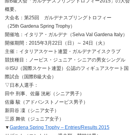
際B級大会「ガルデナスプリングトロフィー2015」の大会
概要。
大会名：第25回 ガルデナスプリングトロフィー
（25th Gardena Spring Trophy）
開催地：イタリア・ガルデナ（Selva Val Gardena Italy）
開催期間：2015年3月22日（日）～ 24日（火）
主催：イタリアスケート連盟・ガルデナアイスクラブ
競技種目：ノービス・ジュニア・シニアの男女シングル
※ISU（国際スケート連盟）公認のフィギュアスケート国
際試合（国際B級大会）
▽日本人選手：
田中 刑事、佐藤 洸彬（シニア男子）
佐藤 駿（アドバンストノービス男子）
新田谷 凜（シニア女子）
三原 舞依（ジュニア女子）
▼
Gardena Spring Trophy – Entries/Results 2015