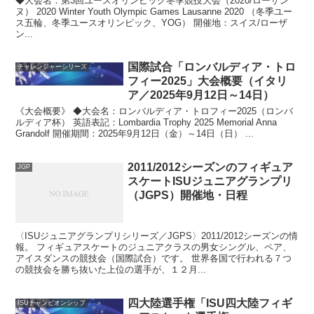
◆大会名：第3回ユースオリンピック冬季競技大会（2020/ローザン
ヌ） 2020 Winter Youth Olympic Games Lausanne 2020 （冬季ユー
ス五輪、冬季ユースオリンピック、YOG） 開催地：スイス/ローザ
ン...
国際試合「ロンバルディア・トロ
チャレンジャーシリーズ
フィー2025」大会概要（イタリ
ア／2025年9月12日～14日）
《大会概要》 ◆大会名：ロンバルディア・トロフィー2025（ロンバ
ルディア杯） 英語表記：Lombardia Trophy 2025 Memorial Anna
Grandolf 開催期間：2025年9月12日（金）～14日（日） ...
2011/2012シーズンのフィギュア
JGP
スケートISUジュニアグランプリ
（JGPS）開催地・日程
〈ISUジュニアグランプリシリーズ／JGPS〉2011/2012シーズンの情
報。 フィギュアスケートのジュニアクラスの男女シングル、ペア、
アイスダンスの競技会（国際試合）です。 世界各国で行われる７つ
の競技会を勝ち抜いた上位の選手が、１２月...
四大陸選手権「ISU四大陸フィギ
ISUチャンピオンシップ