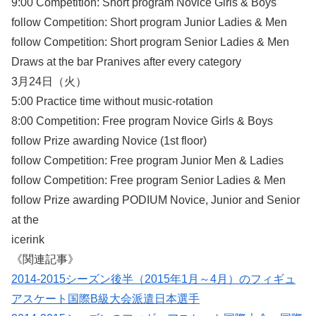
9:00 Competition: Short program Novice Girls & Boys
follow Competition: Short program Junior Ladies & Men
follow Competition: Short program Senior Ladies & Men
Draws at the bar Pranives after every category
3月24日（火）
5:00 Practice time without music-rotation
8:00 Competition: Free program Novice Girls & Boys
follow Prize awarding Novice (1st floor)
follow Competition: Free program Junior Men & Ladies
follow Competition: Free program Senior Ladies & Men
follow Prize awarding PODIUM Novice, Junior and Senior
at the
icerink
《関連記事》
2014-2015シーズン後半（2015年1月～4月）のフィギュ
アスケート国際B級大会派遣日本選手