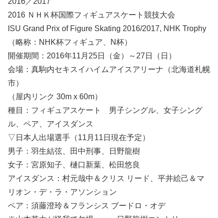
2016／2017
2016 ＮＨＫ杯国際フィギュアスケート競技大会
ISU Grand Prix of Figure Skating 2016/2017, NHK Trophy
（略称：NHK杯フィギュア、N杯）
開催期間：2016年11月25日（金）～27日（日）
会場：真駒内セキスイハイムアイスアリーナ（北海道札幌
市）
（屋内リンク 30m x 60m）
種目：フィギュアスケート 男子シングル、女子シング
ル、ペア、アイスダンス
▽日本人出場選手（11月11日現在予定）
男子：羽生結弦、田中刑事、日野龍樹
女子：宮原知子、樋口新葉、松田悠良
アイスダンス：村元哉中＆クリス リード、平井絵己＆マ
リオン・デ・ラ・アソンション
ペア：須藤澄玲＆フランシス ブードロ・オデ