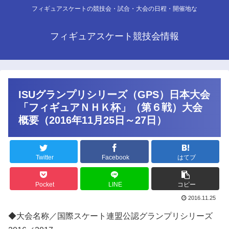
フィギュアスケートの競技会・試合・大会の日程・開催地な
フィギュアスケート競技会情報
ISUグランプリシリーズ（GPS）日本大会
「フィギュアＮＨＫ杯」（第６戦）大会
概要（2016年11月25日～27日）
Twitter
Facebook
はてブ
Pocket
LINE
コピー
2016.11.25
◆大会名称／国際スケート連盟公認グランプリシリーズ