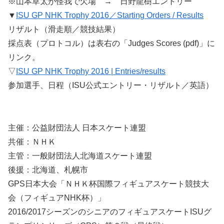
※山本草太が怪我で欠場 → 日野龍樹エントリー
▼
ISU GP NHK Trophy 2016／Starting Orders / Results
リザルト（滑走順／競技結果）
採点表（プロトコル）は表右の「Judges Scores (pdf)」に
リンク。
▽
ISU GP NHK Trophy 2016 | Entries/results
参加選手、日程（ISU公式エントリー・リザルト／英語）
主催：公益財団法人 日本スケート連盟
共催：ＮＨＫ
主管：一般財団法人北海道スケート連盟
後援：北海道、札幌市
GPS日本大会「ＮＨＫ杯国際フィギュアスケート競技大
会（フィギュアNHK杯）」
2016/2017シーズンのシニアのフィギュアスケートISUグ