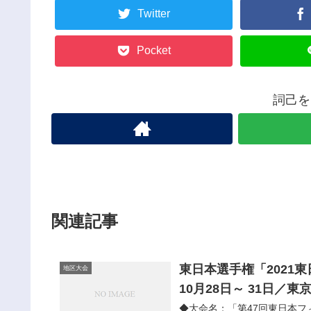
Twitter
Pocket
詞己を
関連記事
東日本選手権「2021
地区大会
10月28日～ 31日／
◆大会名：「第47回東日