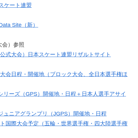
本スケート連盟
 & Data Site（新）
 （国内大会）参照
（国内公式大会）日本スケート連盟リザルトサイト
ト国内大会日程・開催地（ブロック大会、全日本選手権ほ
ンプリシリーズ（GPS）開催地・日程＋日本人選手アサイ
SUジュニアグランプリ（JGPS）開催地・日程
スケート国際大会予定（五輪・世界選手権・四大陸選手権