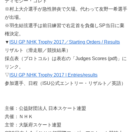
ティモシー・コレト
※村上大介選手が急性肺炎で欠場。代わって友野一希選手
が出場。
※羽生結弦選手は前日練習で右足首を負傷しSP当日に棄
権決定。
▼
ISU GP NHK Trophy 2017／Starting Orders / Results
リザルト（滑走順／競技結果）
採点表（プロトコル）は表右の「Judges Scores (pdf)」に
リンク。
▽
ISU GP NHK Trophy 2017 | Entries/results
参加選手、日程（ISU公式エントリー・リザルト／英語）
主催：公益財団法人 日本スケート連盟
共催：ＮＨＫ
主管：大阪府スケート連盟