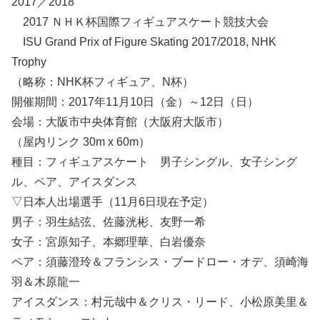
2017／2018
2017 ＮＨＫ杯国際フィギュアスケート競技大会
ISU Grand Prix of Figure Skating 2017/2018, NHK
Trophy
（略称：NHK杯フィギュア、N杯）
開催期間：2017年11月10日（金）～12日（日）
会場：大阪市中央体育館（大阪府大阪市）
（屋内リンク 30m x 60m）
種目：フィギュアスケート 男子シングル、女子シング
ル、ペア、アイスダンス
▽日本人出場選手（11月6日現在予定）
男子：羽生結弦、佐藤洸彬、友野一希
女子：宮原知子、本郷理華、白岩優奈
ペア：須藤澄玲＆フランシス・ブードロー・オデ、須崎海
羽＆木原龍一
アイスダンス：村元哉中＆クリス・リード、小松原美里＆