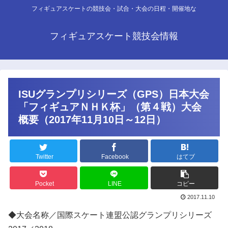
フィギュアスケートの競技会・試合・大会の日程・開催地な
フィギュアスケート競技会情報
ISUグランプリシリーズ（GPS）日本大会
「フィギュアＮＨＫ杯」（第４戦）大会
概要（2017年11月10日～12日）
Twitter
Facebook
はてブ
Pocket
LINE
コピー
2017.11.10
◆大会名称／国際スケート連盟公認グランプリシリーズ