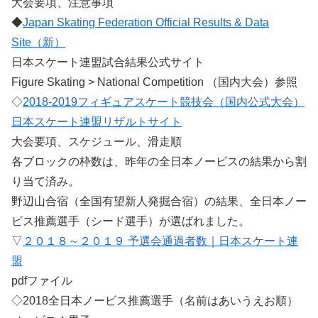
大会要項、注意事項
◆
Japan Skating Federation Official Results & Data
Site（新）
日本スケート連盟試合結果公式サイト
Figure Skating > National Competition （国内大会）参照
◇
2018-2019フィギュアスケート競技会（国内公式大会）
日本スケート連盟リザルトサイト
大会要項、スケジュール、滑走順
各ブロックの枠数は、昨年の全日本ノービスの結果から割
り当て済み。
野辺山合宿（全国有望新人発掘合宿）の結果、全日本ノー
ビス推薦選手（シード選手）が選ばれました。
▽
２０１８～２０１９ 予選会通過者数｜日本スケート連
盟
pdfファイル
◇2018全日本ノービス推薦選手（名前はあいうえお順）