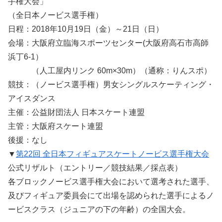
手権大会」
（全日本ノービス選手権）
日程：2018年10月19日（金）～21日（日）
会場：大阪府立臨海スポーツセンター(大阪府高石市高師
浜丁6-1）
（人工屋内リンク 60m×30m）（通称：りんスポ）
競技：（ノービス選手権）男女シングルスケーティング・
アイスダンス
主催：公益財団法人 日本スケート連盟
主管：大阪府スケート連盟
後援：なし
▼
第22回 全日本フィギュアスケートノービス選手権大会
公式リザルト（エントリー／競技結果／採点表）
各ブロックノービス選手権大会において選考された選手、
及びフィギュア委員会にて出場を認められた選手によるノ
ービスクラス（ジュニアの下の年齢）の全国大会。