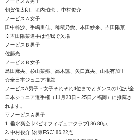
ノービスＡ男子
朝賀俊太朗、垣内珀琉 、中村俊介
ノービスＡ女子
田中梓沙、手嶋里佳、穂積乃愛、本田紗来、吉田陽菜
※吉田陽菜選手は怪我で欠場
ノービスＢ男子
佐藤光
ノービスＢ女子
島田麻央、杉山菜那、高木謠、矢口真央、山根有加里
☆全日本ジュニア推薦
ノービスA男子・女子それぞれ4位までとダンスの1位が全
日本ジュニア選手権（11月23日～25日／福岡）に推薦さ
れます。
▽ノービスＡ男子
1. 垂水爽空 [パピオフィギュアクラブ] 86.80点
2. 中村俊介 [名東FSC] 86.22点