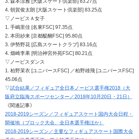
3. 森本涼雅 [大阪スケート倶楽部] 83.27点
4. 朝賀俊太朗 [大阪スケート倶楽部] 83.25点
▽ノービスＡ女子
1. 手嶋里佳 [名東FSC] 97.35点
2. 本田紗来 [京都醍醐FSC] 95.80点
3. 伊勢野花 [広島スケートクラブ] 83.16点
4. 畑崎李果 [明治神宮外苑FSC] 80.21点
▽ノービスダンス
1. 柏野茉衣 [ユニバースFSC] ／柏野雄飛 [ユニバースFSC]
45.06点
▽
試合結果／フィギュア全日本ノービス選手権2018（大
阪府立臨海スポーツセンター／2018年10月20日・21日）
《関連記事》
2018-2019シーズン／フィギュアスケート国内大会日程・
開催地（ブロック大会、全日本選手権ほか）
2018-2019シーズン／主要なフィギュアスケート国際大会