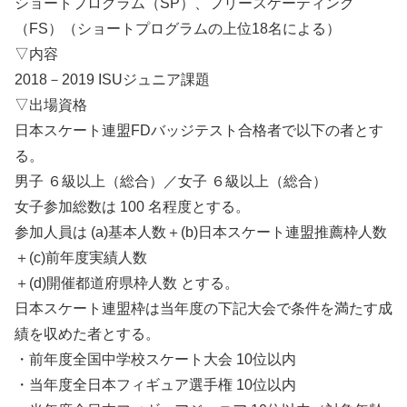
ショートプログラム（SP）、フリースケーティング
（FS）（ショートプログラムの上位18名による）
▽内容
2018－2019 ISUジュニア課題
▽出場資格
日本スケート連盟FDバッジテスト合格者で以下の者とす
る。
男子 ６級以上（総合）／女子 ６級以上（総合）
女子参加総数は 100 名程度とする。
参加人員は (a)基本人数＋(b)日本スケート連盟推薦枠人数
＋(c)前年度実績人数
＋(d)開催都道府県枠人数 とする。
日本スケート連盟枠は当年度の下記大会で条件を満たす成
績を収めた者とする。
・前年度全国中学校スケート大会 10位以内
・当年度全日本フィギュア選手権 10位以内