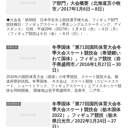
ア部門」大会概要（北海道苫小牧
市／2017年1月6日～8日）
◆大会名「第89回 日本学生氷上競技選手権大会」フィギュア部門
競技種目：フィギュアスケート（男女シングルスケーティング、アイ
スダンス） 日程：平成29年（2017年）１月４日（水）～９日（月）
（フィギュア競技は６日（金）～８日（日）） ...
冬季国体「第71回国民体育大会冬
全国大会
季大会スケート競技会（希望郷い
わて国体）」フィギュア競技（岩
手県盛岡市／2016年1月27日～30
日）
2016年の国民体育大会（国体）の冬季競技、スケート競技大会。都
道府県対抗戦。冬季国体。 今大会は、スケート競技（スピードスケ
ート、ショートトラック、フィギュアスケート）とアイスホッケー競
技を同時開催。 開催地は岩手県盛岡市、花巻市、二戸市...
冬季国体「第77回国民体育大会冬
総合競技会
季大会スケート競技会（栃木国体
2022）」フィギュア競技（栃木
県日光市／2022年1月24日～27
日）