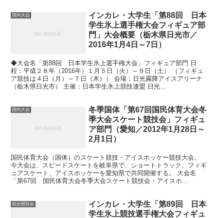
インカレ・大学生「第88回 日本
国内大会
学生氷上選手権大会フィギュア部
門」大会概要（栃木県日光市／
2016年1月4日～7日）
◆大会名「第88回 日本学生氷上選手権大会」フィギュア部門 日
程：平成２８年（2016年）１月５日（火）～９日（土） （フィギュ
ア競技は４日（月）～７日（木）） 会場：日光霧降アイスアリーナ
（栃木県日光市） 主催：日本学生氷上競技連盟 日光...
冬季国体「第67回国民体育大会冬
国内大会
季大会スケート競技会」フィギュ
ア部門（愛知／2012年1月28日～
2月1日）
国民体育大会（国体）のスケート競技・アイスホッケー競技大会。
今大会は、スピードスケートを岐阜県で、ショートトラック、フィギ
ュアスケート、アイスホッケーを愛知県で共同開催する。 大会名
「第67回 国民体育大会冬季大会スケート競技会・アイスホ...
インカレ・大学生「第89回 日本
総合競技会
学生氷上競技選手権大会フィギュ