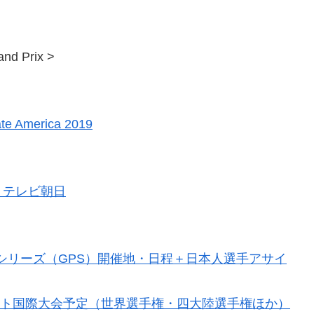
and Prix >
ate America 2019
｜テレビ朝日
ンプリシリーズ（GPS）開催地・日程＋日本人選手アサイ
スケート国際大会予定（世界選手権・四大陸選手権ほか）