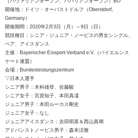
（バヴァリアンオープン、ババリアンオープン）BO
開催地：ドイツ・オーバストドルフ（Oberstdorf,
Germany）
開催期間：2020年2月3日（月）～9日（日）
競技種目：シニア・ジュニア・ノービスの男女シングル、
ペア、アイスダンス
主催：Bayerischer Eissport-Verband e.V.（バイエルンス
ケート連盟）
会場：Bundesleistungszentrum
▽日本人選手
シニア男子：木科雄登、佐藤駿
シニア女子：宮原知子、本田真凜
ジュニア男子：本田ルーカス剛史
ジュニア女子：なし
ジュニアアイスダンス：吉田唄菜＆西山真瑚
アドバンストノービス男子：森本涼雅