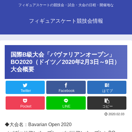
フィギュアスケートの競技会・試合・大会の日程・開催地な
フィギュアスケート競技会情報
国際B級大会「バヴァリアンオープン」
BO2020（ドイツ／2020年2月3日～9日）
大会概要
Twitter
Facebook
はてブ
Pocket
LINE
コピー
2020.02.03
◆大会名：Bavarian Open 2020