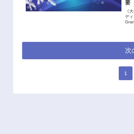
要
《大
ディア
Gr
次
1