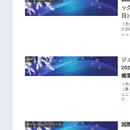
ック
日
《大
ク20
シック
ジ
JGP
2
概要
《大
（第４
ュニ
ア...
国
チャレンジャーシリーズ