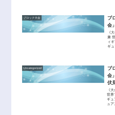
ブ
ブロック大会
会
《大
兼 
ィギ
ギュ
ブ
Uncategorized
会
伏
《大
世界
ギュ
ュア