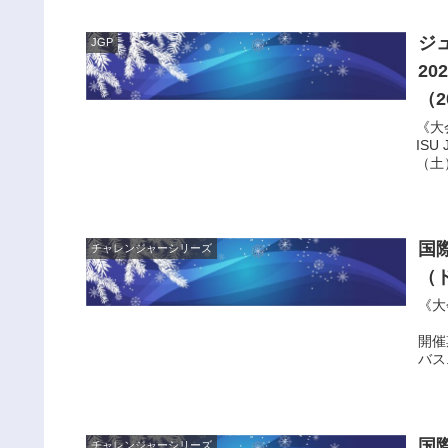
ジ
JGP
2
（2
《大
ISU
（土）
国
チャレンジャーシリーズ
（ド
《大
（ネ
開催
バス.
国
チャレンジャーシリーズ