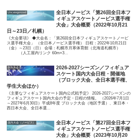
全日本ノービス「第26回全日本フ
Uncategorized
ィギュアスケートノービス選手権
大会」大会概要（2022年10月21
日～23日／札幌）
《大会要項》 ◆大会名：「第26回全日本フィギュアスケートノービ
ス選手権大会」 （全日本ノービス選手権） 日程：2022年10月21日
（金）～23日（日） 会場：札幌市月寒体育館（北海道札幌市）
（人工屋内リンク 60m×3...
2026-2027シーズン／フィギュア
国内大会
スケート国内大会日程・開催地
（ブロック大会、全日本選手権、
学生大会ほか）
《主要なフィギュアスケート国内公式戦予定》 2026-2027シーズンの
フィギュアスケート国内大会の予定・日程の情報。 （2026年7月1日
～2027年6月30日）平成8年度 ブロック大会（地区予選）、東日本・
西日本大会、全日本選...
全日本ノービス「第27回全日本フ
国内大会（ノービス）
ィギュアスケートノービス選手権
大会」大会概要（2023年10月20