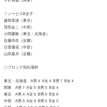
平野勇都（関東）
▽ノービスB女子
越智菜波（東京）
窪田あこ（中部）
小関夏帆（東北・北海道）
近藤尚生（近畿）
日置優花（中部）
山田葉月（近畿）
◇ブロック別出場枠
東北・北海道 A男４ A女４ B男７ B女４
関東 A男７ A女５ B男５ B女４
東京 A男４ A女６ B男６ B女６
中部 A男５ A女６ B男５ B女５