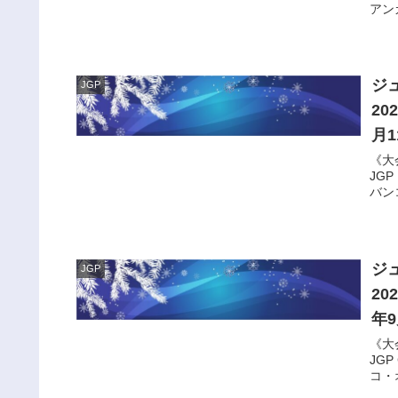
アンカ
ジ
JGP
2
月1
《大
JGP
バンコ
ジ
JGP
2
年
《大
JGP
コ・オ