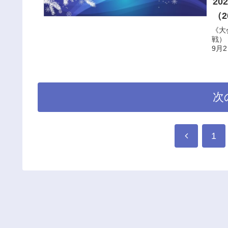
2
（2
《大
戦） 
9月
次
1