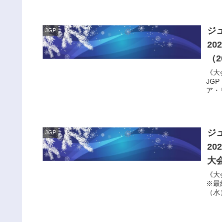
ジ
JGP
2
（2
《大
JGP
ア・リガ
ジ
JGP
2
大会
《大
※最終
（水