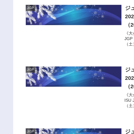
ジ
JGP
2
（2
《大
JGP
（土
ジ
JGP
2
（2
《大
ISU
（土）
ジ
JGP