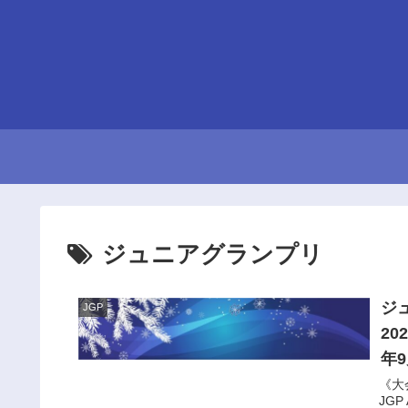
ジュニアグランプリ
ジ
JGP
2
年9
《大
JGP