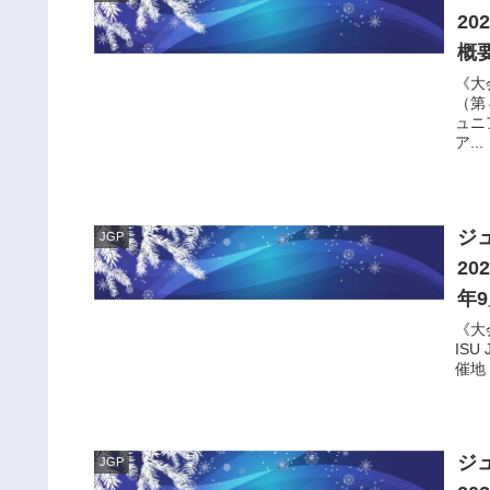
2
概要
《大
（第４
ュニ
ア...
ジ
JGP
2
年
《大
ISU
催地：
ジ
JGP