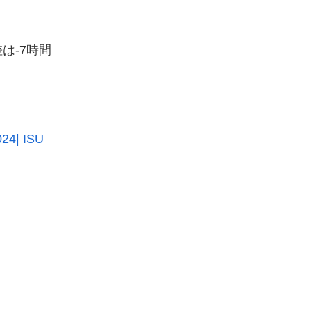
は-7時間
024| ISU