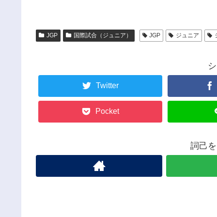
JGP
国際試合（ジュニア）
JGP
ジュニア
シ
Twitter
Pocket
詞己を