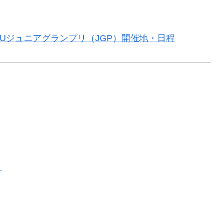
ISUジュニアグランプリ（JGP）開催地・日程
）