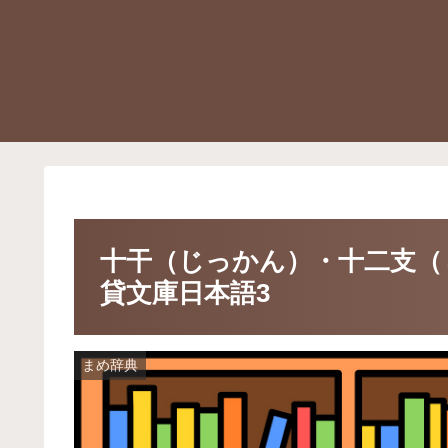
十干（じっかん）・十二支（
貸文庫日本語3
まめ辞典