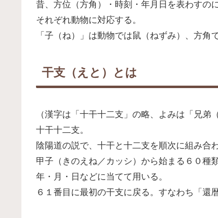
昔、方位（方角）・時刻・年月日を表わすのに
それぞれ動物に対応する。
「子（ね）」は動物では鼠（ねずみ）、方角
干支（えと）とは
（漢字は「十干十二支」の略、よみは「兄弟
十干十二支。
陰陽道の説で、十干と十二支を順次に組み合
甲子（きのえね／カッシ）から始まる６０種
年・月・日などに当てて用いる。
６１番目に最初の干支に戻る。すなわち「還