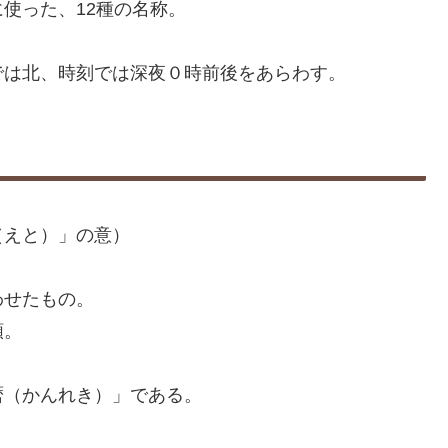
使った、12種の名称。
では北、時刻では深夜０時前後をあらわす。
（えと）」の意）
わせたもの。
類。
暦（かんれき）」である。