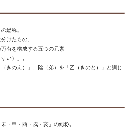
」の総称。
に分けたもの。
の万有を構成する五つの元素
・すい）」。
甲（きのえ）」、陰（弟）を「乙（きのと）」と訓じ
・未・申・酉・戌・亥」の総称。