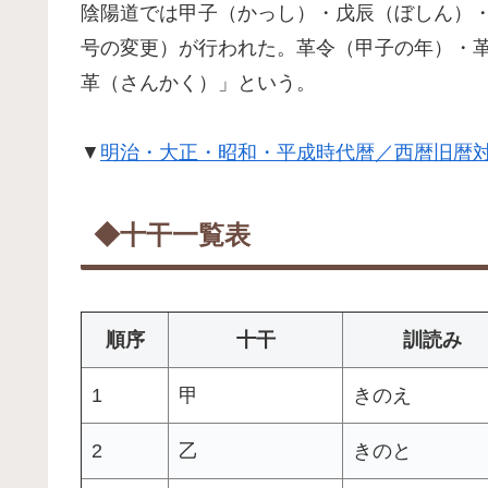
陰陽道では甲子（かっし）・戊辰（ぼしん）
号の変更）が行われた。革令（甲子の年）・
革（さんかく）」という。
▼
明治・大正・昭和・平成時代暦／西暦旧暦対
◆十干一覧表
順序
十干
訓読み
1
甲
きのえ
2
乙
きのと