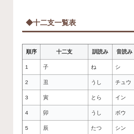
◆十二支一覧表
順序
十二支
訓読み
音読み
1
子
ね
シ
2
丑
うし
チュウ
3
寅
とら
イン
4
卯
うし
ボウ
5
辰
たつ
シン