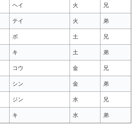
ヘイ
火
兄
テイ
火
弟
ボ
土
兄
キ
土
弟
コウ
金
兄
シン
金
弟
ジン
水
兄
キ
水
弟