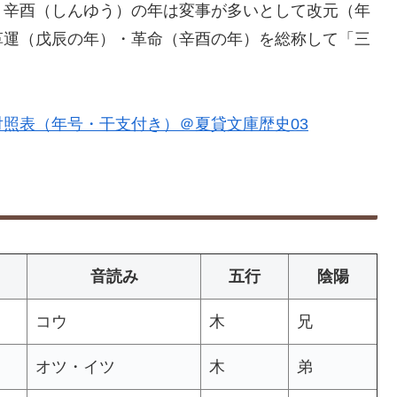
・辛酉（しんゆう）の年は変事が多いとして改元（年
革運（戊辰の年）・革命（辛酉の年）を総称して「三
照表（年号・干支付き）＠夏貸文庫歴史03
音読み
五行
陰陽
コウ
木
兄
オツ・イツ
木
弟