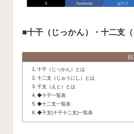
X
Facebook
はてブ
■十干（じっかん）・十二支
目
十干（じっかん）とは
十二支（じゅうにし）とは
干支（えと）とは
◆十干一覧表
◆十二支一覧表
◆干支(十干十二支)一覧表