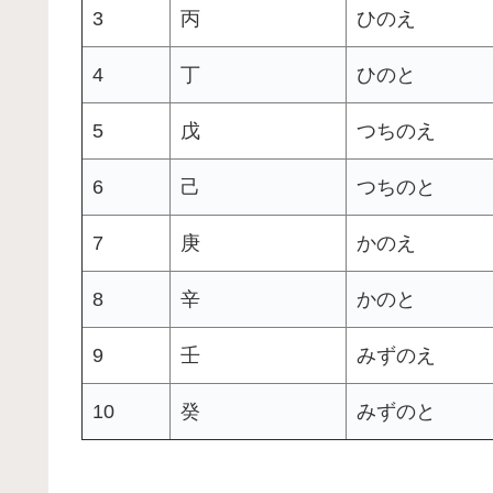
3
丙
ひのえ
4
丁
ひのと
5
戊
つちのえ
6
己
つちのと
7
庚
かのえ
8
辛
かのと
9
壬
みずのえ
10
癸
みずのと