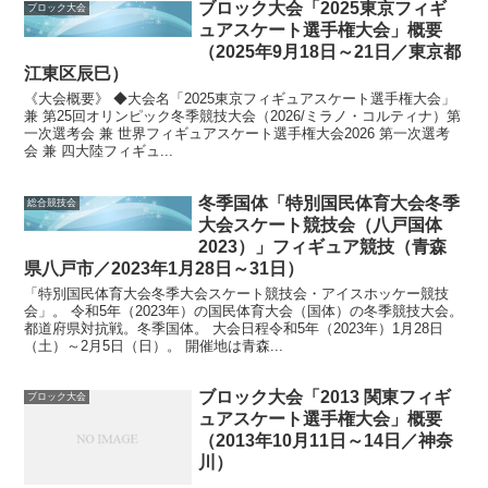
ブロック大会「2025東京フィギ
ブロック大会
ュアスケート選手権大会」概要
（2025年9月18日～21日／東京都
江東区辰巳）
《大会概要》 ◆大会名「2025東京フィギュアスケート選手権大会」
兼 第25回オリンピック冬季競技大会（2026/ミラノ・コルティナ）第
一次選考会 兼 世界フィギュアスケート選手権大会2026 第一次選考
会 兼 四大陸フィギュ...
冬季国体「特別国民体育大会冬季
総合競技会
大会スケート競技会（八戸国体
2023）」フィギュア競技（青森
県八戸市／2023年1月28日～31日）
「特別国民体育大会冬季大会スケート競技会・アイスホッケー競技
会」。 令和5年（2023年）の国民体育大会（国体）の冬季競技大会。
都道府県対抗戦。冬季国体。 大会日程令和5年（2023年）1月28日
（土）～2月5日（日）。 開催地は青森...
ブロック大会「2013 関東フィギ
ブロック大会
ュアスケート選手権大会」概要
（2013年10月11日～14日／神奈
川）