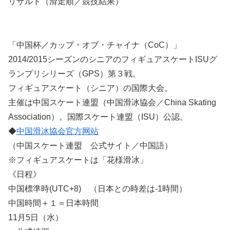
リザルト（滑走順／競技結果）
「中国杯／カップ・オブ・チャイナ（CoC）」
2014/2015シーズンのシニアのフィギュアスケートISUグ
ランプリシリーズ（GPS）第３戦。
フィギュアスケート（シニア）の国際大会。
主催は中国スケート連盟（中国滑冰協会／China Skating
Association）。国際スケート連盟（ISU）公認。
◆
中国滑冰協会官方网站
（中国スケート連盟 公式サイト／中国語）
※フィギュアスケートは「花様滑冰」
《日程》
中国標準時(UTC+8) （日本との時差は-1時間）
中国時間＋１＝日本時間
11月5日（水）