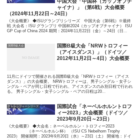
中国大会「中国杯（カップオブチ
ャイナ）」（第6戦）大会概要
（2024年11月22日～24日）
《大会概要》 ◆ISUグランプリシリーズ 中国大会（第6戦）※最終
戦 大会名：ISU グランプリ 中国杯2024（カップオブチャイナ） ISU
GP Cup of China 2024 期間：2024年11月22日（金）～24日（日...
国際B級大会「NRWトロフィー
国際B級大会
（アイスダンス）」（ドイツ／
2012年11月2日～4日）大会概要
11月にドイツで開催される国際B級大会「NRWトロフィー（アイス
ダンス）」の大会概要。 NRWトロフィーは、男子シングル・女子シ
ングル・ペアが同じ日程で行われ、アイスダンスのみ別日程で行われ
る。 男子シングル・女子シングル・ペアの日程は20...
国際試合「ネーベルホルントロフ
チャレンジャーシリーズ
ィー2023」大会概要（ドイツ／
2023年9月20日～23日）
《大会概要》 ◆大会名：ネーベルホルン・トロフィー2023
（ネーベルホルン杯） （ISU CS Nebelhorn Trophy
2023） 開催期間：2023年9月20日（水）～23日（土） 開催地：ドイ