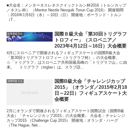
■大会名：メンターネスレネスクイックトルン杯2016（トルンカップ
／ネスレ杯） （Mentor Nestle Nesquik Torun Cup 2016） 開催期間
：2016年1月6日（水）～10日（日） 開催地：ポーランド・トルン
（T...
国際Ｂ級大会「第30回トリグラフ
国際B級大会
トロフィー」（スロベニア／
2023年4月12日～16日）大会概要
4月にスロベニアで開催されるフィギュアスケートの国際B級大会
「第30回トリグラフトロフィー（トリグラフ杯）」の大会概要。
☆「トリグラフ」はスロベニア共和国最高峰の「トリグラフ山」に由
来。 トリグラフ（triglav）は、スラブ語...
国際B級大会「チャレンジカップ
国際B級大会
2015」（オランダ／2015年2月18
日～22日）フィギュアスケート大
会概要
2月にオランダで開催されるフィギュアスケート国際試合（国際B級
大会）「チャレンジカップ2015」の大会概要。 大会名：チャレンジ
カップ2015 （Challenge Cup 2015） 開催地：オランダ・ハーグ
（The Hague, Net...