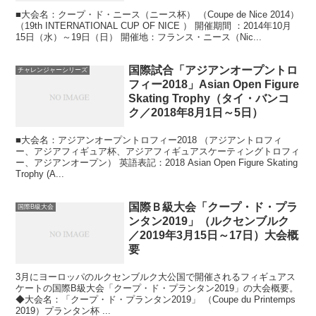
■大会名：クープ・ド・ニース（ニース杯） （Coupe de Nice 2014）
（19th INTERNATIONAL CUP OF NICE ） 開催期間 ：2014年10月
15日（水）～19日（日） 開催地：フランス・ニース（Nic...
国際試合「アジアンオープントロ
チャレンジャーシリーズ
フィー2018」Asian Open Figure
Skating Trophy（タイ・バンコ
ク／2018年8月1日～5日）
■大会名：アジアンオープントロフィー2018 （アジアントロフィ
ー、アジアフィギュア杯、アジアフィギュアスケーティングトロフィ
ー、アジアンオープン） 英語表記：2018 Asian Open Figure Skating
Trophy (A...
国際Ｂ級大会「クープ・ド・プラ
国際B級大会
ンタン2019」（ルクセンブルク
／2019年3月15日～17日）大会概
要
3月にヨーロッパのルクセンブルク大公国で開催されるフィギュアス
ケートの国際B級大会「クープ・ド・プランタン2019」の大会概要。
◆大会名：「クープ・ド・プランタン2019」 （Coupe du Printemps
2019）プランタン杯 ...