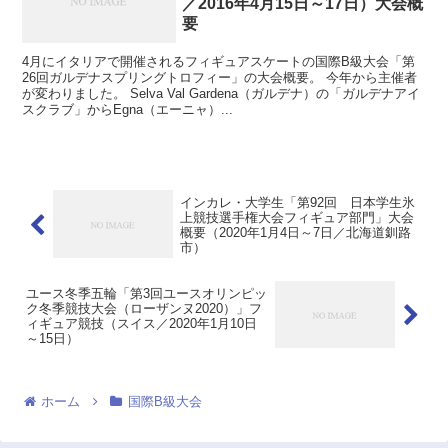
／2016年4月15日～17日）大会概
要
4月にイタリアで開催されるフィギュアスケートの国際B級大会「第
26回ガルデナスプリングトロフィー」の大会概要。 今年から主催者
が変わりました。 Selva Val Gardena（ガルデナ）の「ガルデナアイ
スクラブ」からEgna（エーニャ）...
インカレ・大学生「第92回 日本学生氷
上競技選手権大会フィギュア部門」大会
概要（2020年1月4日～7日／北海道釧路
市）
ユース冬季五輪「第3回ユースオリンピッ
ク冬季競技大会（ローザンヌ2020）」フ
ィギュア競技（スイス／2020年1月10日
～15日）
ホーム
国際B級大会