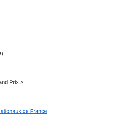
0）
and Prix >
rnationaux de France