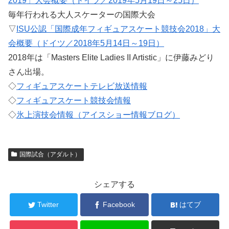
2019」大会概要（ドイツ／2019年5月19日～25日）
毎年行われる大人スケーターの国際大会
▽
ISU公認「国際成年フィギュアスケート競技会2018」大
会概要（ドイツ／2018年5月14日～19日）
2018年は「Masters Elite Ladies II Artistic」に伊藤みどり
さん出場。
◇
フィギュアスケートテレビ放送情報
◇
フィギュアスケート競技会情報
◇
氷上演技会情報（アイスショー情報ブログ）
国際試合（アダルト）
シェアする
Twitter
Facebook
はてブ