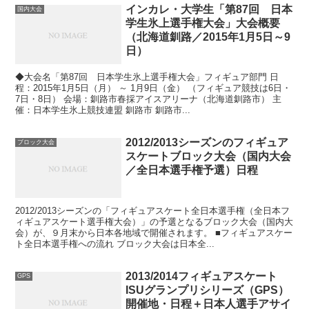
インカレ・大学生「第87回 日本
国内大会
学生氷上選手権大会」大会概要
（北海道釧路／2015年1月5日～9
日）
◆大会名「第87回 日本学生氷上選手権大会」フィギュア部門 日
程：2015年1月5日（月） ～ 1月9日（金） （フィギュア競技は6日・
7日・8日） 会場：釧路市春採アイスアリーナ（北海道釧路市） 主
催：日本学生氷上競技連盟 釧路市 釧路市...
2012/2013シーズンのフィギュア
ブロック大会
スケートブロック大会（国内大会
／全日本選手権予選）日程
2012/2013シーズンの「フィギュアスケート全日本選手権（全日本フ
ィギュアスケート選手権大会）」の予選となるブロック大会（国内大
会）が、９月末から日本各地域で開催されます。 ■フィギュアスケー
ト全日本選手権への流れ ブロック大会は日本全...
2013/2014フィギュアスケート
GPS
ISUグランプリシリーズ（GPS）
開催地・日程＋日本人選手アサイ