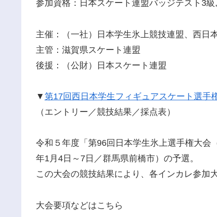
参加資格：日本スケート連盟バッジテスト3級,準3
主催：（一社）日本学生氷上競技連盟、西日
主管：滋賀県スケート連盟
後援：（公財）日本スケート連盟
▼
第17回西日本学生フィギュアスケート選手
（エントリー／競技結果／採点表）
令和５年度「第96回日本学生氷上選手権大会（
年1月4日～7日／群馬県前橋市）の予選。
この大会の競技結果により、各インカレ参加
大会要項などはこちら