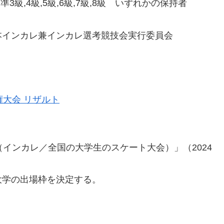
級,4級,5級,6級,7級,8級 いずれかの保持者
本インカレ兼インカレ選考競技会実行委員会
権大会 リザルト
インカレ／全国の大学生のスケート大会）」（2024
大学の出場枠を決定する。