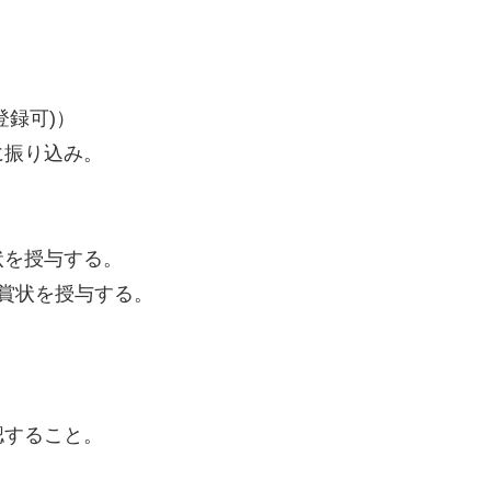
登録可)）
に振り込み。
状を授与する。
賞状を授与する。
認すること。