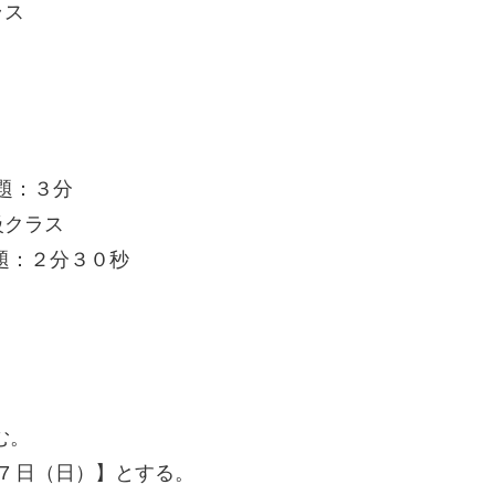
ラス
題：３分
級クラス
題：２分３０秒
む。
17 日（日）】とする。