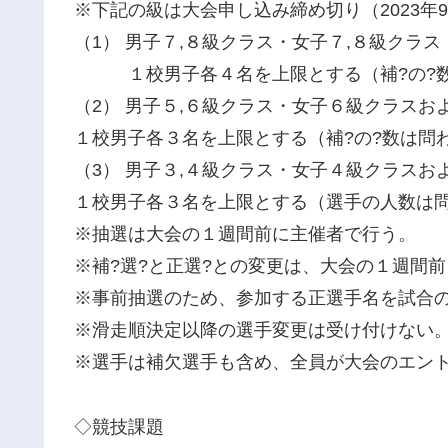
※下記の級は大会申し込み締め切り（2023年
（1） 男子７,８級クラス・女子７,８級クラス
１校男子各４名を上限とする（補?の?数
（2） 男子５,６級クラス・女子６級クラスお
１校男子各３名を上限とする（補?の?数は問
（3） 男子３,４級クラス・女子４級クラスお
１校男子各３名を上限とする（選手の人数は
※抽選は大会の１週間前に主催者で行う。
※補?選?と正選?との変更は、大会の１週間
※事前抽選のため、参加する正選手名を試合の
※滑走順決定以降の選手変更は受け付けない
※選手は補欠選手も含め、全員が大会のエントリ
◇競技課題