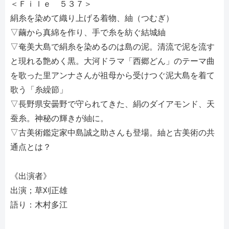
＜Ｆｉｌｅ ５３７＞
絹糸を染めて織り上げる着物、紬（つむぎ）
▽繭から真綿を作り、手で糸を紡ぐ結城紬
▽奄美大島で絹糸を染めるのは島の泥。清流で泥を流す
と現れる艶めく黒。大河ドラマ「西郷どん」のテーマ曲
を歌った里アンナさんが祖母から受けつぐ泥大島を着て
歌う「糸繰節」
▽長野県安曇野で守られてきた、絹のダイアモンド、天
蚕糸。神秘の輝きが紬に。
▽古美術鑑定家中島誠之助さんも登場。紬と古美術の共
通点とは？
《出演者》
出演；草刈正雄
語り：木村多江