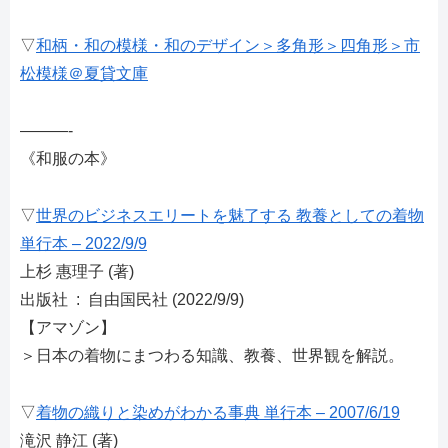
▽
和柄・和の模様・和のデザイン＞多角形＞四角形＞市
松模様＠夏貸文庫
———-
《和服の本》
▽
世界のビジネスエリートを魅了する 教養としての着物
単行本 – 2022/9/9
上杉 惠理子 (著)
出版社 ‏ : ‎ 自由国民社 (2022/9/9)
【アマゾン】
＞日本の着物にまつわる知識、教養、世界観を解説。
▽
着物の織りと染めがわかる事典 単行本 – 2007/6/19
滝沢 静江 (著)