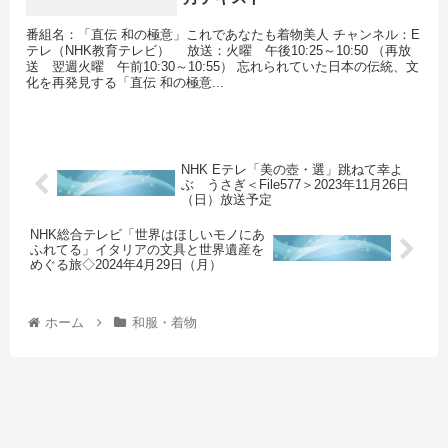
番組名：「直伝 和の極意」これであなたも着物美人 チャンネル：E
テレ（NHK教育テレビ） 放送：火曜 午後10:25～10:50 （再放
送 翌週火曜 午前10:30～10:55） 忘れられていた日本の伝統、文
化を再発見する「直伝 和の極意...
NHK Eテレ「美の壺・選」跳ねて幸よ
ぶ うさぎ＜File577＞2023年11月26日
（日）放送予定
NHK総合テレビ「世界はほしいモノにあ
ふれてる」イタリアの文具と世界遺産を
めぐる旅◇2024年4月29日（月）
ホーム
和服・着物