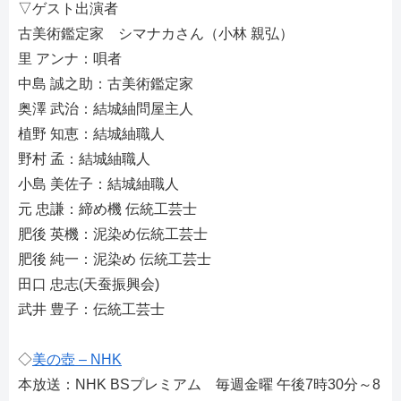
▽ゲスト出演者
古美術鑑定家 シマナカさん（小林 親弘）
里 アンナ：唄者
中島 誠之助：古美術鑑定家
奥澤 武治：結城紬問屋主人
植野 知恵：結城紬職人
野村 孟：結城紬職人
小島 美佐子：結城紬職人
元 忠謙：締め機 伝統工芸士
肥後 英機：泥染め伝統工芸士
肥後 純一：泥染め 伝統工芸士
田口 忠志(天蚕振興会)
武井 豊子：伝統工芸士
◇
美の壺 – NHK
本放送：NHK BSプレミアム 毎週金曜 午後7時30分～8