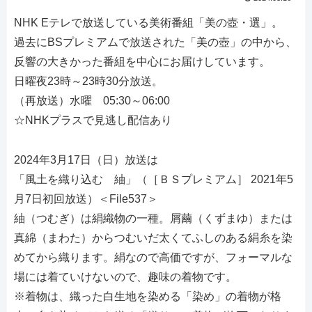
NHK Eテレで放送している美術番組「美の壺・選」。
過去にBSプレミアムで放送された「美の壺」の中から、
反響の大きかった番組を中心にお届けしています。
日曜夜23時～23時30分放送。
（再放送）水曜 05:30～06:00
☆NHKプラスで見逃し配信あり
2024年3月17日（日）放送は
「風土を織り込む 紬」（［ＢＳプレミアム］ 2021年5
月7日初回放送）＜File537＞
紬（つむぎ）は絹織物の一種。屑繭（くずまゆ）または
真綿（まわた）からつむいだ太くてふしのある絹糸を染
めてから織ります。絹なので高価ですが、フォーマルな
場には着ていけないので、趣味の着物です。
※着物は、織った白生地を染める「染め」の着物が格