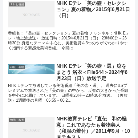
NHK Eテレ「美の壺・セレクシ
テレビ番組
ョン」夏の着物／2015年6月21日
（日）
番組名：「美の壺・セレクション」夏の着物 チャンネル：NHK Eテ
レ（地上波放送） 放送日時：2015年6月21日（日） 23時00分～23
時30分 身近なテーマを中心に、美術鑑賞を3つのツボでわかりやす
く指南する新感覚美術番組。 今回は...
NHK Eテレ「美の壺・選」涼を
和服・着物
まとう 浴衣＜File544＞2024年6
月23日（日）放送予定
NHK Eテレで放送している美術番組「美の壺・選」。 過去にBSプ
レミアムで放送された「美の壺」の中から、反響の大きかった番組
を中心にお届けしています。 日曜夜23時～23時30分放送。 （再放
送）1週間後の月曜 05:55～06:2...
NHK教育テレビ「直伝 和の極
勉強・教養
意」これであなたも着物美人
（和服の着付）／2011年9月・10
月テキスト