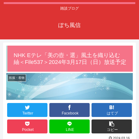
雑談ブログ
ぽち風信
NHK Eテレ「美の壺・選」風土を織り込む
紬＜File537＞2024年3月17日（日）放送予定
和服・着物
Twitter
Facebook
はてブ
Pocket
LINE
コピー
2024.03.16