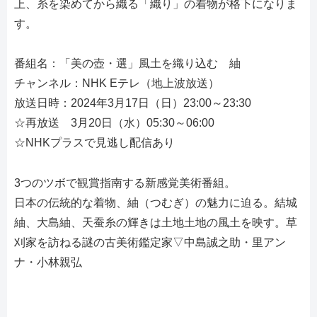
上、糸を染めてから織る「織り」の着物が格下になりま
す。
番組名：「美の壺・選」風土を織り込む 紬
チャンネル：NHK Eテレ（地上波放送）
放送日時：2024年3月17日（日）23:00～23:30
☆再放送 3月20日（水）05:30～06:00
☆NHKプラスで見逃し配信あり
3つのツボで観賞指南する新感覚美術番組。
日本の伝統的な着物、紬（つむぎ）の魅力に迫る。結城
紬、大島紬、天蚕糸の輝きは土地土地の風土を映す。草
刈家を訪ねる謎の古美術鑑定家▽中島誠之助・里アン
ナ・小林親弘