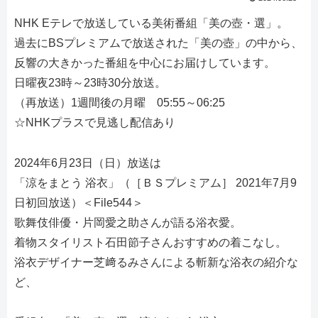
NHK Eテレで放送している美術番組「美の壺・選」。
過去にBSプレミアムで放送された「美の壺」の中から、
反響の大きかった番組を中心にお届けしています。
日曜夜23時～23時30分放送。
（再放送）1週間後の月曜 05:55～06:25
☆NHKプラスで見逃し配信あり
2024年6月23日（日）放送は
「涼をまとう 浴衣」（［ＢＳプレミアム］ 2021年7月9
日初回放送）＜File544＞
歌舞伎俳優・片岡愛之助さんが語る浴衣愛。
着物スタイリスト石田節子さんおすすめの着こなし。
浴衣デザイナー芝﨑るみさんによる斬新な浴衣の紹介な
ど、