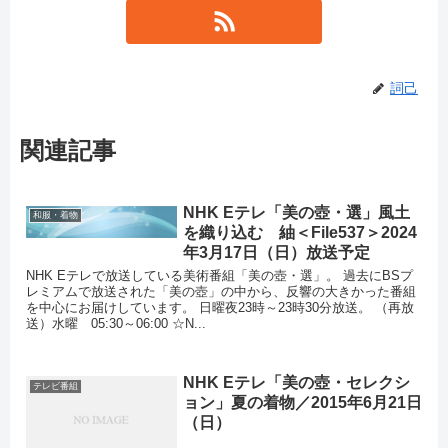
詞己
関連記事
NHK Eテレ「美の壺・選」風土
和服・着物
を織り込む 紬＜File537＞2024
年3月17日（日）放送予定
NHK Eテレで放送している美術番組「美の壺・選」。 過去にBSプ
レミアムで放送された「美の壺」の中から、反響の大きかった番組
を中心にお届けしています。 日曜夜23時～23時30分放送。 （再放
送）水曜 05:30～06:00 ☆N...
NHK Eテレ「美の壺・セレクシ
テレビ番組
ョン」夏の着物／2015年6月21日
（日）