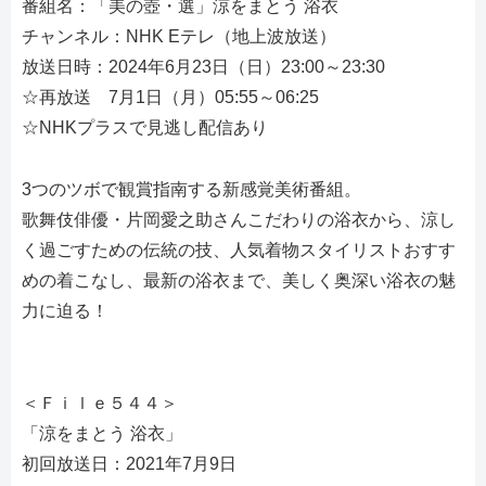
番組名：「美の壺・選」涼をまとう 浴衣
チャンネル：NHK Eテレ（地上波放送）
放送日時：2024年6月23日（日）23:00～23:30
☆再放送 7月1日（月）05:55～06:25
☆NHKプラスで見逃し配信あり
3つのツボで観賞指南する新感覚美術番組。
歌舞伎俳優・片岡愛之助さんこだわりの浴衣から、涼し
く過ごすための伝統の技、人気着物スタイリストおすす
めの着こなし、最新の浴衣まで、美しく奥深い浴衣の魅
力に迫る！
＜Ｆｉｌｅ５４４＞
「涼をまとう 浴衣」
初回放送日：2021年7月9日