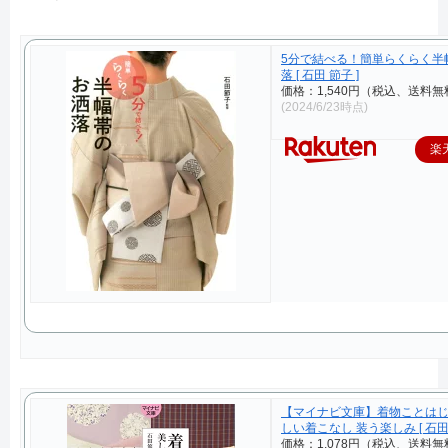
5分で結べる！簡単らくらく半
落 [ 石田 節子 ]
価格：1,540円（税込、送料無
(2024/6/23時点)
楽
【マイナビ文庫】着物ことはじ
しい着こなし 装う楽しみ [ 石田
価格：1,078円（税込、送料無