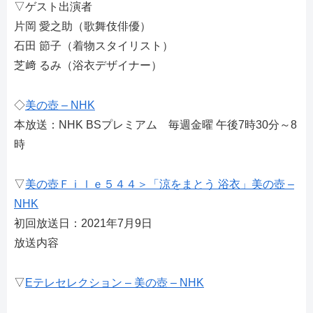
▽ゲスト出演者
片岡 愛之助（歌舞伎俳優）
石田 節子（着物スタイリスト）
芝﨑 るみ（浴衣デザイナー）
◇
美の壺 – NHK
本放送：NHK BSプレミアム 毎週金曜 午後7時30分～8
時
▽
美の壺Ｆｉｌｅ５４４＞「涼をまとう 浴衣」美の壺 –
NHK
初回放送日：2021年7月9日
放送内容
▽
Eテレセレクション – 美の壺 – NHK