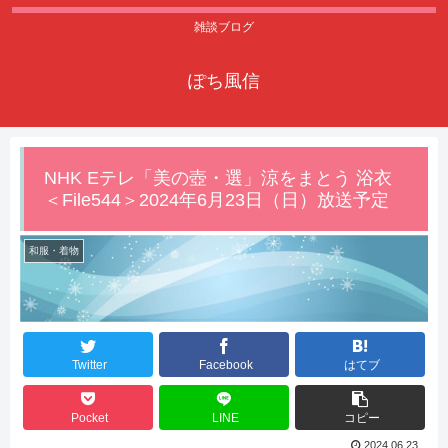
雑談ブログ
ぽち風信
NHK Eテレ「美の壺・選」涼をまとう 浴衣
＜File544＞2024年6月23日（日）放送予定
和服・着物
Twitter
Facebook
はてブ
Pocket
LINE
コピー
2024.06.23