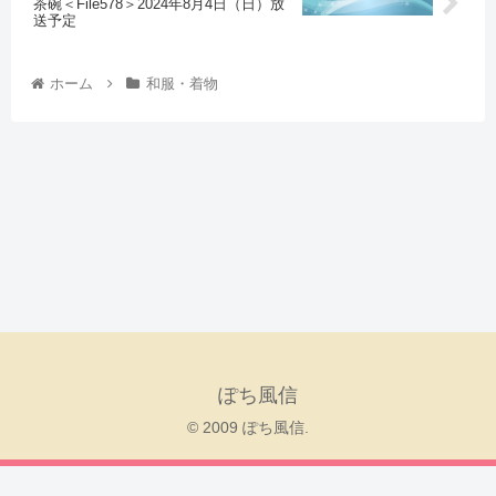
茶碗＜File578＞2024年8月4日（日）放
送予定
ホーム
和服・着物
ぽち風信
© 2009 ぽち風信.