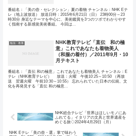
番組名：「美の壺・セレクション」夏の着物 チャンネル：NHK Eテ
レ（地上波放送） 放送日時：2015年6月21日（日） 23時00分～23
時30分 身近なテーマを中心に、美術鑑賞を3つのツボでわかりやす
く指南する新感覚美術番組。 今回は...
NHK教育テレビ「直伝 和の極
勉強・教養
意」これであなたも着物美人
（和服の着付）／2011年9月・10
月テキスト
番組名：「直伝 和の極意」これであなたも着物美人 チャンネル：E
テレ（NHK教育テレビ） 放送：火曜 午後10:25～10:50 （再放
送 翌週火曜 午前10:30～10:55） 忘れられていた日本の伝統、文
化を再発見する「直伝 和の極意...
NHK総合テレビ「世界はほしいモノにあ
ふれてる」イタリアの文具と世界遺産を
めぐる旅◇2024年4月29日（月）
NHK Eテレ「美の壺・選」掌で味わう