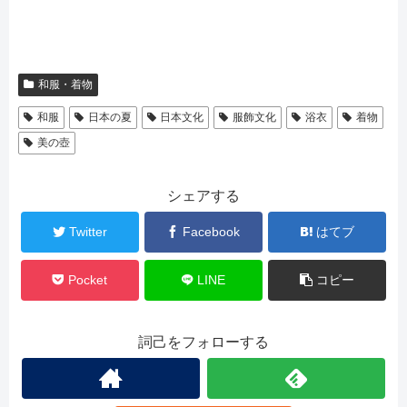
和服・着物
和服
日本の夏
日本文化
服飾文化
浴衣
着物
美の壺
シェアする
Twitter
Facebook
はてブ
Pocket
LINE
コピー
詞己をフォローする